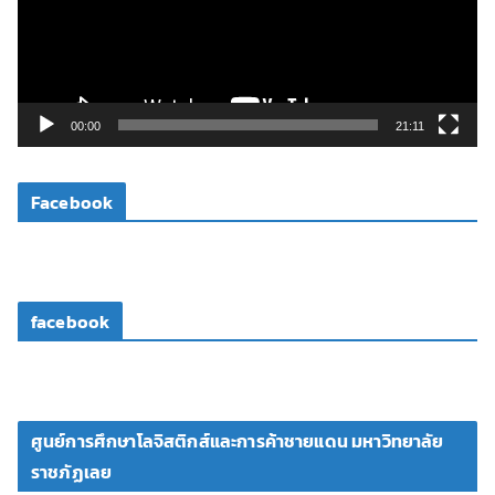
น
ไ
ฟ
ล์
วิ
00:00
21:11
ดี
โ
Facebook
อ
facebook
ศูนย์การศึกษาโลจิสติกส์และการค้าชายแดน มหาวิทยาลัย
ราชภัฏเลย