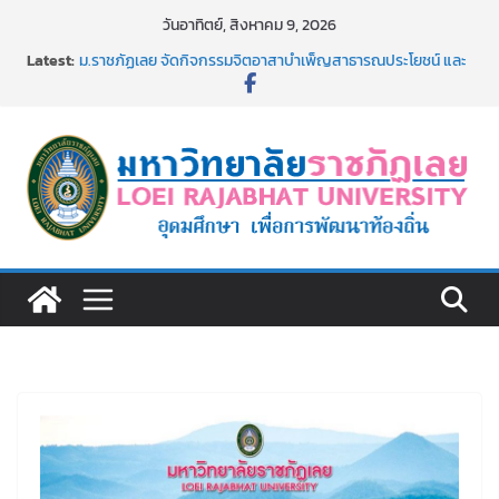
Skip
วันอาทิตย์, สิงหาคม 9, 2026
to
Latest:
ม.ราชภัฏเลย จัดกิจกรรมจิตอาสาบำเพ็ญสาธารณประโยชน์ และ
content
บำเพ็ญสาธารณกุศล 69
รายชื่อผู้ผ่านการสอบแข่งขันเพื่อเป็นลูกจ้างชั่วคราว (รายวัน)
สังกัดมหาวิทยาลัยราชภัฏเลย ด้วยเงินนอกงบประมาณ ประเภท
เงินรายได้
ม.ราชภัฏเลย จัดมหกรรมวิชาการ เปิดบ้าน LRU ครั้งที่ 4 เปิดให้
นักเรียนมัธยมปลายค้นหาสาขาวิชาในฝัน สู่อนาคตที่ใช่
อธิการบดี มรภ.เลย ร่วมประชุมชี้แจงกับคณะอนุกรรมาธิการ
ประจำปีงบประมาณ พ.ศ. 2570
ประกาศผู้ชนะการเสนอราคา จ้างทำปกปริญญาบัตร จำนวน
๑,๙๗๒ ชุด โดยวิธีเฉพาะเจาะจง