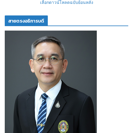
เลือกดาวน์โหลดฉบับย้อนหลัง
สายตรงอธิการบดี