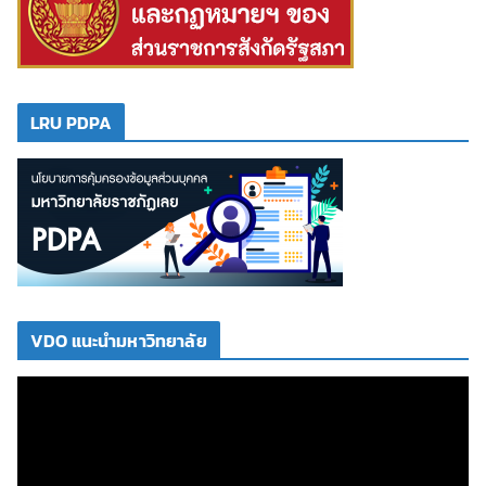
LRU PDPA
VDO แนะนำมหาวิทยาลัย
ตั
ว
เ
ล่