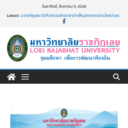
Skip
วันอาทิตย์, สิงหาคม 9, 2026
to
Latest:
ม.ราชภัฏเลย จัดกิจกรรมจิตอาสาบำเพ็ญสาธารณประโยชน์ และ
content
บำเพ็ญสาธารณกุศล 69
รายชื่อผู้ผ่านการสอบแข่งขันเพื่อเป็นลูกจ้างชั่วคราว (รายวัน)
สังกัดมหาวิทยาลัยราชภัฏเลย ด้วยเงินนอกงบประมาณ ประเภท
เงินรายได้
ม.ราชภัฏเลย จัดมหกรรมวิชาการ เปิดบ้าน LRU ครั้งที่ 4 เปิดให้
นักเรียนมัธยมปลายค้นหาสาขาวิชาในฝัน สู่อนาคตที่ใช่
อธิการบดี มรภ.เลย ร่วมประชุมชี้แจงกับคณะอนุกรรมาธิการ
ประจำปีงบประมาณ พ.ศ. 2570
ประกาศผู้ชนะการเสนอราคา จ้างทำปกปริญญาบัตร จำนวน
๑,๙๗๒ ชุด โดยวิธีเฉพาะเจาะจง