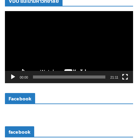
VDO แนะนำมหาวิทยาลัย
ตั
ว
เ
ล่
น
ไ
ฟ
ล์
วิ
00:00
21:11
ดี
โ
Facebook
อ
facebook