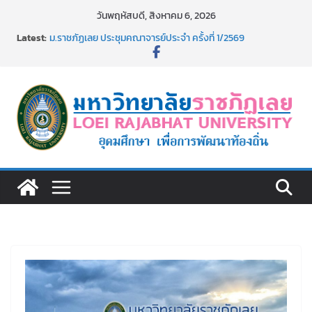
Skip
วันพฤหัสบดี, สิงหาคม 6, 2026
รายชื่อผู้มีสิทธิเข้าพักอาศัยอาคารชุดสำหรับบุคลากร สาย
to
Latest:
สนับสนุน สังกัดมหาวิทยาลัยราชภัฏเลย ครั้งที่ 2/2569
content
ม.ราชภัฏเลย ประชุมคณาจารย์ประจำ ครั้งที่ 1/2569
ประกาศผู้ชนะการเสนอราคา จ้างทำปกปริญญาบัตร จำนวน
๑,๙๗๒ ชุด โดยวิธีเฉพาะเจาะจง
ม.ราชภัฏเลย จัดกิจกรรมจิตอาสาบำเพ็ญสาธารณประโยชน์ และ
บำเพ็ญสาธารณกุศล 69
รายชื่อผู้ผ่านการสอบแข่งขันเพื่อเป็นลูกจ้างชั่วคราว (รายวัน)
สังกัดมหาวิทยาลัยราชภัฏเลย ด้วยเงินนอกงบประมาณ ประเภท
เงินรายได้