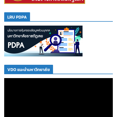
LRU PDPA
VDO แนะนำมหาวิทยาลัย
ตั
ว
เ
ล่
น
ไ