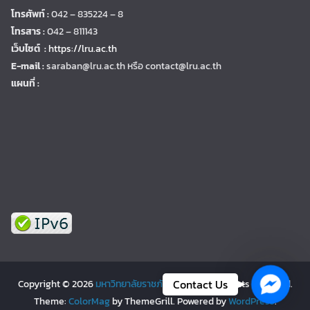
โทรศัพท์ :
042 – 835224 – 8
โทรสาร :
042 – 811143
เว็บไซต์ :
https://lru.ac.th
E-mail :
saraban@lru.ac.th
หรือ contact@lru.ac.th
แผนที่ :
Facebo
Contact Us
Copyright © 2026
มหาวิทยาลัยราชภัฏเลย | LRU
. All rights reserved.
Theme:
ColorMag
by ThemeGrill. Powered by
WordPress
.