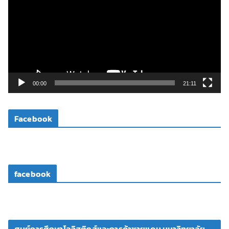
เ
ล่
น
ไ
ฟ
ล์
วิ
00:00
21:11
ดี
โ
Facebook
อ
facebook