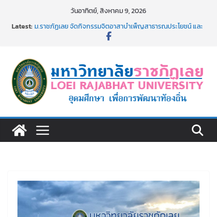
Skip
วันอาทิตย์, สิงหาคม 9, 2026
to
Latest:
ม.ราชภัฏเลย จัดกิจกรรมจิตอาสาบำเพ็ญสาธารณประโยชน์ และ
content
บำเพ็ญสาธารณกุศล 69
รายชื่อผู้ผ่านการสอบแข่งขันเพื่อเป็นลูกจ้างชั่วคราว (รายวัน)
สังกัดมหาวิทยาลัยราชภัฏเลย ด้วยเงินนอกงบประมาณ ประเภท
เงินรายได้
ม.ราชภัฏเลย จัดมหกรรมวิชาการ เปิดบ้าน LRU ครั้งที่ 4 เปิดให้
นักเรียนมัธยมปลายค้นหาสาขาวิชาในฝัน สู่อนาคตที่ใช่
อธิการบดี มรภ.เลย ร่วมประชุมชี้แจงกับคณะอนุกรรมาธิการ
ประจำปีงบประมาณ พ.ศ. 2570
ประกาศผู้ชนะการเสนอราคา จ้างทำปกปริญญาบัตร จำนวน
๑,๙๗๒ ชุด โดยวิธีเฉพาะเจาะจง