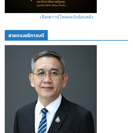
เลือกดาวน์โหลดฉบับย้อนหลัง
สายตรงอธิการบดี