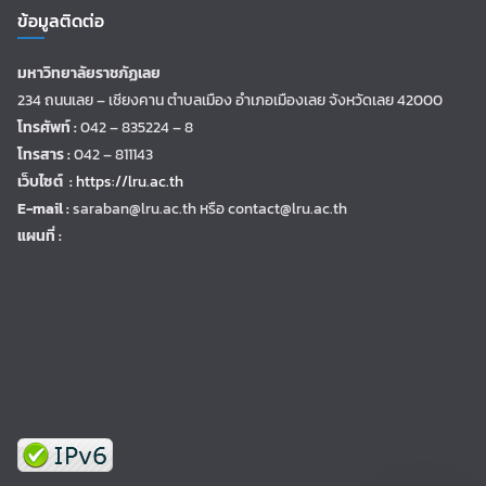
ข้อมูลติดต่อ
มหาวิทยาลัยราชภัฏเลย
234 ถนนเลย – เชียงคาน ตำบลเมือง อำเภอเมืองเลย จังหวัดเลย 42000
โทรศัพท์ :
042 – 835224 – 8
โทรสาร :
042 – 811143
เว็บไซต์ :
https://lru.ac.th
E-mail :
saraban@lru.ac.th
หรือ contact@lru.ac.th
แผนที่ :