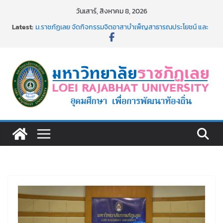
Skip
วันเสาร์, สิงหาคม 8, 2026
to
Latest:
ม.ราชภัฏเลย จัดกิจกรรมจิตอาสาบำเพ็ญสาธารณประโยชน์ และ
content
บำเพ็ญสาธารณกุศล 69
รายชื่อผู้ผ่านการสอบแข่งขันเพื่อเป็นลูกจ้างชั่วคราว (รายวัน)
สังกัดมหาวิทยาลัยราชภัฏเลย ด้วยเงินนอกงบประมาณ ประเภท
เงินรายได้
ม.ราชภัฏเลย จัดมหกรรมวิชาการ เปิดบ้าน LRU ครั้งที่ 4 เปิดให้
นักเรียนมัธยมปลายค้นหาสาขาวิชาในฝัน สู่อนาคตที่ใช่
อธิการบดี มรภ.เลย ร่วมประชุมชี้แจงกับคณะอนุกรรมาธิการ
ประจำปีงบประมาณ พ.ศ. 2570
ประกาศผู้ชนะการเสนอราคา จ้างทำปกปริญญาบัตร จำนวน
๑,๙๗๒ ชุด โดยวิธีเฉพาะเจาะจง