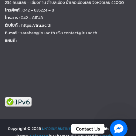
234 ถนนเลย – เชียงคาน ตำบลเมือง อำเภอเมืองเลย จังหวัดเลย 42000
โทรศัพท์ :
042 – 835224 – 8
โทรสาร :
042 – 811143
เว็บไซต์ :
https://lru.ac.th
E-mail :
saraban@lru.ac.th
หรือ contact@lru.ac.th
แผนที่ :
Faceb
Contact Us
Copyright © 2026
มหาวิทยาลัยราชภัฏเลย | LRU
. All rights reserved.