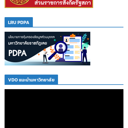
LRU PDPA
VDO แนะนำมหาวิทยาลัย
ตั
ว
เ
ล่
น