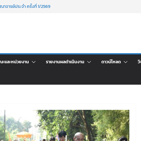
าพักอาศัยอาคารชุดสำหรับบุคลากร สายสนับสนุน
ภัฏเลย ครั้งที่ 2/2569
าจารย์ประจำ ครั้งที่ 1/2569
นอราคา จ้างทำปกปริญญาบัตร จำนวน ๑,๙๗๒ ชุด
กรรมจิตอาสาบำเพ็ญสาธารณประโยชน์ และบำเพ็ญ
ข่งขันเพื่อเป็นลูกจ้างชั่วคราว (รายวัน) สังกัด
ลย ด้วยเงินนอกงบประมาณ ประเภทเงินรายได้
ณะและหน่วยงาน
รายงานผลดำเนินงาน
ดาวน์โหลด
วิ