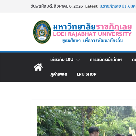
รายชื่อผู้มีสิทธิเข้
Skip
Latest:
วันพฤหัสบดี, สิงหาคม 6, 2026
สังกัดมหาวิทยาลัยราช
to
ม.ราชภัฏเลย ประชุมคณ
ประกาศผู้ชนะการเส
content
โดยวิธีเฉพาะเจาะจง
ม.ราชภัฏเลย จัดกิจ
สาธารณกุศล 69
รายชื่อผู้ผ่านการสอบแ
มหาวิทยาลัยราชภัฏเ
เกี่ยวกับ LRU
การสมัครเข้าศึกษา
ค
ภูคำเพลส
LRU SHOP