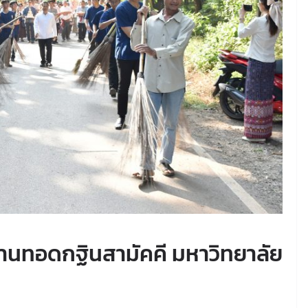
านทอดกฐินสามัคคี มหาวิทยาลัย