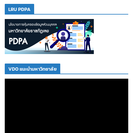
LRU PDPA
VDO แนะนำมหาวิทยาลัย
ตั
ว
เ
ล่
น
ไ
ฟ