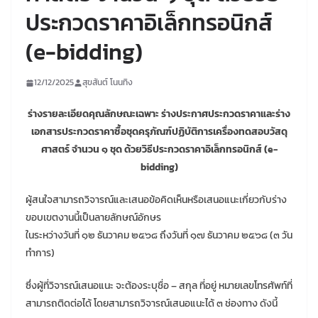
ประกวดราคาอิเล็กทรอนิกส์
(e-bidding)
12/12/2025
สุขสันต์ โนนทิง
ร่างรายละเอียดคุณลักษณะเฉพาะ ร่างประกาศประกวดราคาและร่าง
เอกสารประกวดราคาซื้อชุดครุภัณฑ์ปฏิบัติการเครื่องทดสอบวัสดุ
ศาสตร์ จำนวน ๑ ชุด
ด้วยวิธีประกวดราคาอิเล็กทรอนิกส์ (e-
bidding)
ผู้สนใจสามารถวิจารณ์และเสนอข้อคิดเห็นหรือเสนอแนะเกี่ยวกับร่าง
ขอบเขตงานนี้เป็นลายลักษณ์อักษร
ในระหว่างวันที่ ๑๒ ธันวาคม ๒๕๖๘ ถึงวันที่ ๑๗ ธันวาคม ๒๕๖๘ (๓ วัน
ทำการ)
ซึ่งผู้ที่วิจารณ์เสนอแนะ จะต้องระบุชื่อ – สกุล ที่อยู่ หมายเลขโทรศัพท์ที่
สามารถติดต่อได้ โดยสามารถวิจารณ์เสนอแนะได้ ๓ ช่องทาง ดังนี้