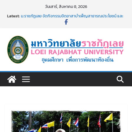
Skip
วันเสาร์, สิงหาคม 8, 2026
to
Latest:
ม.ราชภัฏเลย จัดกิจกรรมจิตอาสาบำเพ็ญสาธารณประโยชน์ และ
content
บำเพ็ญสาธารณกุศล 69
รายชื่อผู้ผ่านการสอบแข่งขันเพื่อเป็นลูกจ้างชั่วคราว (รายวัน)
สังกัดมหาวิทยาลัยราชภัฏเลย ด้วยเงินนอกงบประมาณ ประเภท
เงินรายได้
ม.ราชภัฏเลย จัดมหกรรมวิชาการ เปิดบ้าน LRU ครั้งที่ 4 เปิดให้
นักเรียนมัธยมปลายค้นหาสาขาวิชาในฝัน สู่อนาคตที่ใช่
อธิการบดี มรภ.เลย ร่วมประชุมชี้แจงกับคณะอนุกรรมาธิการ
ประจำปีงบประมาณ พ.ศ. 2570
ประกาศผู้ชนะการเสนอราคา จ้างทำปกปริญญาบัตร จำนวน
๑,๙๗๒ ชุด โดยวิธีเฉพาะเจาะจง