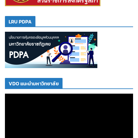
LRU PDPA
VDO แนะนำมหาวิทยาลัย
ตั
ว
เ
ล่
น
ไ