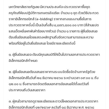
มหาวิทยาลัยราชภัฏเลย มีความประสงค์จะประกวดราคาซื้อชุด
ครุภัณฑ์ห้องปฏิบัติการเกษตรอัจฉริยะ จำนวน ๑ ชุด ด้วยวิธีประกวด
ราคาอิเล็กทรอนิกส์ (e-bidding) ราคากลางของงานซื้อในการ
ประกวดราคาครั้งนี้ เป็นเงินทั้งสิ้น ๔,๘๗๖,๕๐๐.๐๐ บาท (สี่ล้านแปด
แสนเจ็ดหมื่นหกพันห้าร้อยบาทถ้วน) จำนวน ๑ รายการ ผู้ยื่นข้อเสนอ
ต้องยื่นข้อเสนอโดยแสดงหลักฐานถึงขีดความสามารถและความ
พร้อมที่มีอยู่ในวันยื่นข้อเสนอ โดยมีรายละเอียดดังนี้
๑. ผู้ยื่นข้อเสนอจะต้องมีคุณสมบัติให้เป็นไปตามเอกสารประกวดราคา
อิเล็กทรอนิกส์กำหนด
๒. ผู้ยื่นข้อเสนอต้องเสนอราคาทางระบบจัดซื้อจัดจ้างภาครัฐด้วย
อิเล็กทรอนิกส์ในวันที่ ๒๔ ธันวาคม ๒๕๖๘ ระหว่างเวลา ๐๙.๐๐ น. ถึง
๑๒.๐๐ น. ซึ่งสามารถจัดเตรียมเอกสารข้อเสนอได้ตั้งแต่วันที่
ประกาศจนถึงวันเสนอราคา
๓. ผู้สนใจสามารถดูรายละเอียดและดาวน์โหลดเอกสารประกวดราคา
อิเล็กทรอนิกส์เลขที่ ๑๒/๒๕๖๙ ลงวันที่ ๑๘ ธันวาคม พ.ศ. ๒๕๖๘