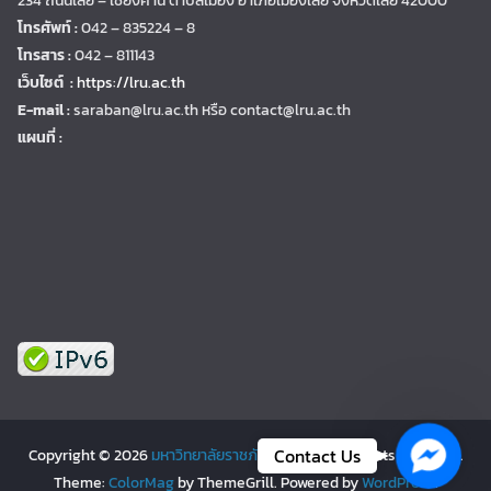
234 ถนนเลย – เชียงคาน ตำบลเมือง อำเภอเมืองเลย จังหวัดเลย 42000
โทรศัพท์ :
042 – 835224 – 8
โทรสาร :
042 – 811143
เว็บไซต์ :
https://lru.ac.th
E-mail :
saraban@lru.ac.th
หรือ contact@lru.ac.th
แผนที่ :
Facebo
Contact Us
Copyright © 2026
มหาวิทยาลัยราชภัฏเลย | LRU
. All rights reserved.
Theme:
ColorMag
by ThemeGrill. Powered by
WordPress
.