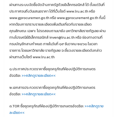
ผ่านทางระบบจัดซื้อจัดจ้างภาครัฐด้วยอิเล็กทรอนิกส์ ได้ ตั้งแต่วันที่
ประกาศจนถึงวันเสนอราคา ได้ที่เว็บไซต์ www.lru.ac.th หรือ
www.gprocuremen.go.th หรือ www.gprocurement.go.th ทั้งนี้
หากต้องการทราบรายละเอียดเพิ่มเติมเกี่ยวกับรายละเอียด
คุณลักษณะ เฉพาะ โปรดสอบถามมายัง มหาวิทยาลัยราชภัฏเลย ผ่าน
ทางไปรษณีย์อิเล็กทรอนิกส์ inven@lru.ac.th หรือ ช่องทางตามที่
กรมบัญชีกลางกำหนด ภายในวันที่ ๑๙ ธันวาคม ๒๕๖๘ ในเวลา
ราชการ โดยมหาวิทยาลัย ราชภัฏเลย จะชี้แจงรายละเอียดดังกล่าว
ผ่านทางเว็บไซต์ www.lru.ac.th
๑.ประกาศประกวดราคาซื้อชุดครุภัณฑ์ห้องปฏิบัติการเกษตร
อัจฉริยะ
>>คลิกดูรายละเอียด<<
๒.เอกสารประกวดราคาซื้อชุดครุภัณฑ์ห้องปฏิบัติการเกษตร
อัจฉริยะ
>>คลิกดูรายละเอียด<<
๓.TOR ซื้อชุดครุภัณฑ์ห้องปฏิบัติการเกษตรอัจฉริยะ
>>คลิกดูราย
ละเอียด<<