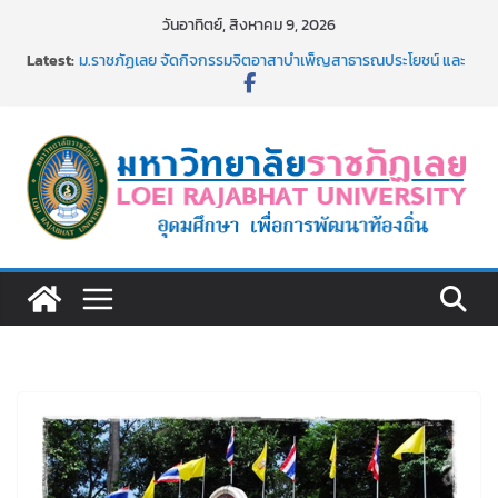
Skip
วันอาทิตย์, สิงหาคม 9, 2026
to
Latest:
ม.ราชภัฏเลย จัดกิจกรรมจิตอาสาบำเพ็ญสาธารณประโยชน์ และ
content
บำเพ็ญสาธารณกุศล 69
รายชื่อผู้ผ่านการสอบแข่งขันเพื่อเป็นลูกจ้างชั่วคราว (รายวัน)
สังกัดมหาวิทยาลัยราชภัฏเลย ด้วยเงินนอกงบประมาณ ประเภท
เงินรายได้
ม.ราชภัฏเลย จัดมหกรรมวิชาการ เปิดบ้าน LRU ครั้งที่ 4 เปิดให้
นักเรียนมัธยมปลายค้นหาสาขาวิชาในฝัน สู่อนาคตที่ใช่
อธิการบดี มรภ.เลย ร่วมประชุมชี้แจงกับคณะอนุกรรมาธิการ
ประจำปีงบประมาณ พ.ศ. 2570
ประกาศผู้ชนะการเสนอราคา จ้างทำปกปริญญาบัตร จำนวน
๑,๙๗๒ ชุด โดยวิธีเฉพาะเจาะจง