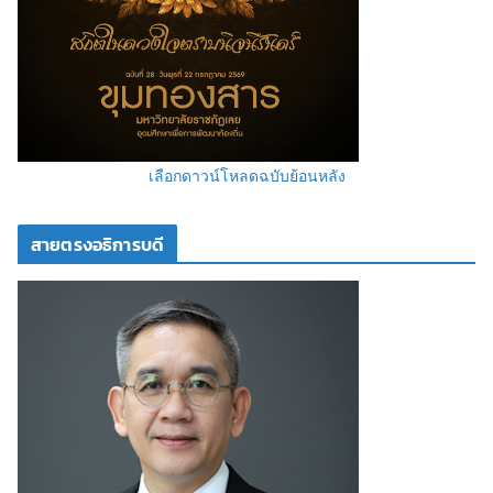
เลือกดาวน์โหลดฉบับย้อนหลัง
สายตรงอธิการบดี