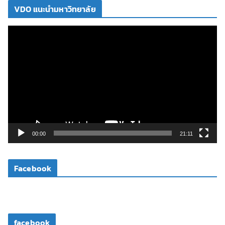
VDO แนะนำมหาวิทยาลัย
ตั
ว
เ
ล่
น
ไ
ฟ
ล์
วิ
00:00
21:11
ดี
โ
Facebook
อ
facebook