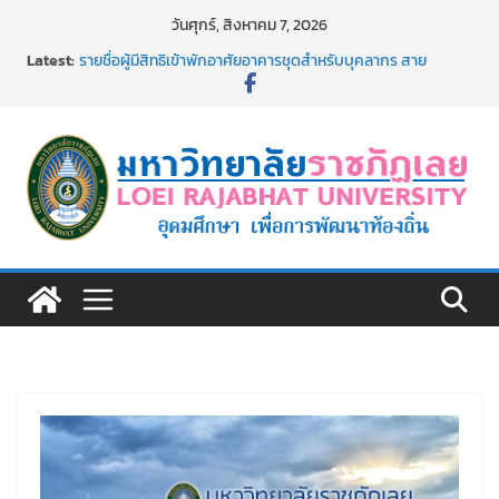
Skip
วันศุกร์, สิงหาคม 7, 2026
to
Latest:
รายชื่อผู้มีสิทธิเข้าพักอาศัยอาคารชุดสำหรับบุคลากร สาย
content
สนับสนุน สังกัดมหาวิทยาลัยราชภัฏเลย ครั้งที่ 2/2569
ม.ราชภัฏเลย ประชุมคณาจารย์ประจำ ครั้งที่ 1/2569
ประกาศผู้ชนะการเสนอราคา จ้างทำปกปริญญาบัตร จำนวน
๑,๙๗๒ ชุด โดยวิธีเฉพาะเจาะจง
ม.ราชภัฏเลย จัดกิจกรรมจิตอาสาบำเพ็ญสาธารณประโยชน์ และ
บำเพ็ญสาธารณกุศล 69
รายชื่อผู้ผ่านการสอบแข่งขันเพื่อเป็นลูกจ้างชั่วคราว (รายวัน)
สังกัดมหาวิทยาลัยราชภัฏเลย ด้วยเงินนอกงบประมาณ ประเภท
เงินรายได้