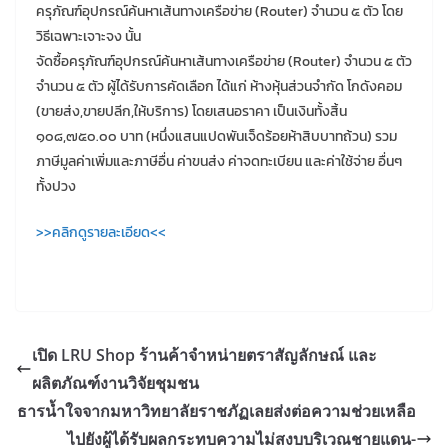
ครุภัณฑ์อุปกรณ์ค้นหาเส้นทางเครือข่าย (Router) จํานวน ๕ ตัว โดย
วิธีเฉพาะเจาะจง นั้น
จัดซื้อครุภัณฑ์อุปกรณ์ค้นหาเส้นทางเครือข่าย (Router) จํานวน ๕ ตัว
จํานวน ๕ ตัว ผู้ได้รับการคัดเลือก ได้แก่ ห้างหุ้นส่วนจํากัด โกดังคอม
(ขายส่ง,ขายปลีก,ให้บริการ) โดยเสนอราคา เป็นเงินทั้งสิ้น
๑๐๘,๗๕๐.๐๐ บาท (หนึ่งแสนแปดพันเจ็ดร้อยห้าสิบบาทถ้วน) รวม
ภาษีมูลค่าเพิ่มและภาษีอื่น ค่าขนส่ง ค่าจดทะเบียน และค่าใช้จ่าย อื่นๆ
ทั้งปวง
>>คลิกดูรายละเอียด<<
เปิด LRU Shop ร้านค้าจำหน่ายตราสัญลักษณ์ และ
ผลิตภัณฑ์งานวิจัยชุมชน
ธารน้ำใจจากมหาวิทยาลัยราชภัฏเลยส่งต่อความช่วยเหลือ
ไปยังผู้ได้รับผลกระทบความไม่สงบบริเวณชายแดน-