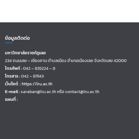
ข้อมูลติดต่อ
มหาวิทยาลัยราชภัฏเลย
234 ถนนเลย – เชียงคาน ตำบลเมือง อำเภอเมืองเลย จังหวัดเลย 42000
โทรศัพท์ :
042 – 835224 – 8
โทรสาร :
042 – 811143
เว็บไซต์ :
https://lru.ac.th
E-mail :
saraban@lru.ac.th
หรือ contact@lru.ac.th
แผนที่ :