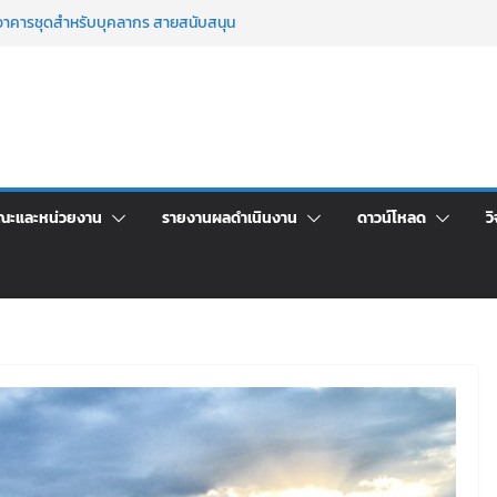
เพื่อเป็นลูกจ้างชั่วคราว (รายวัน) สังกัด
วยเงินนอกงบประมาณ ประเภทเงินรายได้
าศัยอาคารชุดสำหรับบุคลากร สายสนับสนุน
 ครั้งที่ 2/2569
์ประจำ ครั้งที่ 1/2569
า จ้างทำปกปริญญาบัตร จำนวน ๑,๙๗๒ ชุด
จิตอาสาบำเพ็ญสาธารณประโยชน์ และบำเพ็ญ
ณะและหน่วยงาน
รายงานผลดำเนินงาน
ดาวน์โหลด
วิ