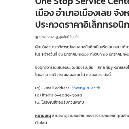
One Stop Service Cente
เมือง อำเภอเมืองเลย จังห
ประกวดราคาอิเล็กทรอนิก
15/01/2026
สุขสันต์ โนนทิง
ผู้สนใจสามารถวิจารณ์และเสนอข้อคิดเห็นหรือเสนอแนะเกี่ย
ในระหว่างวันที่ ๑๖ มกราคม ๒๕๖๙ ถึงวันที่ ๒๐ มกราคม ๒
ซึ่งผู้ที่วิจารณ์เสนอแนะ จะต้องระบุชื่อ – สกุล ที่อยู่ หมายเล
โดยสามารถวิจารณ์เสนอแนะ ได้ ๓ ช่องทาง ดังนี้
(๑) E-mail Address :
inven@lru.ac.th
(๒) โทรสาร ๐-๔๒๘๑-๑๑๔๓
(๓) ไปรษณีย์ตอบรับด่วนพิเศษ
หมายเหตุ
สามารถดูรายละเอียดของร่างรายละเอียดคุณลัก
เว็บไซต์