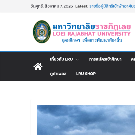
Skip
Latest:
รายชื่อผู้ผ่านการสอบแข่งขัน
วันศุกร์, สิงหาคม 7, 2026
to
มหาวิทยาลัยราชภัฏเลย ด้
รายชื่อผู้มีสิทธิเข้าพักอ
content
สังกัดมหาวิทยาลัยราชภัฏเลย
ม.ราชภัฏเลย ประชุมคณาจารย
ประกาศผู้ชนะการเสนอราค
โดยวิธีเฉพาะเจาะจง
ม.ราชภัฏเลย จัดกิจกรรม
สาธารณกุศล 69
เกี่ยวกับ LRU
การสมัครเข้าศึกษา
ค
ภูคำเพลส
LRU SHOP