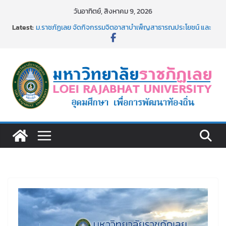
Skip
วันอาทิตย์, สิงหาคม 9, 2026
to
Latest:
ม.ราชภัฏเลย จัดกิจกรรมจิตอาสาบำเพ็ญสาธารณประโยชน์ และ
content
บำเพ็ญสาธารณกุศล 69
รายชื่อผู้ผ่านการสอบแข่งขันเพื่อเป็นลูกจ้างชั่วคราว (รายวัน)
สังกัดมหาวิทยาลัยราชภัฏเลย ด้วยเงินนอกงบประมาณ ประเภท
เงินรายได้
ม.ราชภัฏเลย จัดมหกรรมวิชาการ เปิดบ้าน LRU ครั้งที่ 4 เปิดให้
นักเรียนมัธยมปลายค้นหาสาขาวิชาในฝัน สู่อนาคตที่ใช่
อธิการบดี มรภ.เลย ร่วมประชุมชี้แจงกับคณะอนุกรรมาธิการ
ประจำปีงบประมาณ พ.ศ. 2570
ประกาศผู้ชนะการเสนอราคา จ้างทำปกปริญญาบัตร จำนวน
๑,๙๗๒ ชุด โดยวิธีเฉพาะเจาะจง