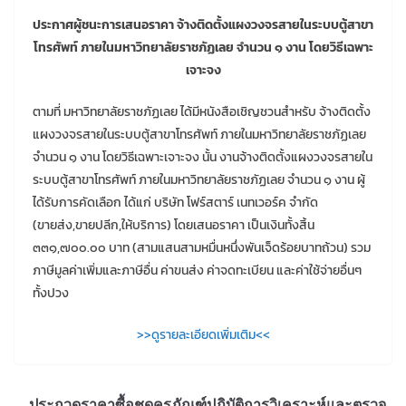
ประกาศผู้ชนะการเสนอราคา จ้างติดตั้งแผงวงจรสายในระบบตู้สาขา
โทรศัพท์ ภายในมหาวิทยาลัยราชภัฏเลย จำนวน ๑ งาน โดยวิธีเฉพาะ
เจาะจง
ตามที่ มหาวิทยาลัยราชภัฏเลย ได้มีหนังสือเชิญชวนสำหรับ จ้างติดตั้ง
แผงวงจรสายในระบบตู้สาขาโทรศัพท์ ภายในมหาวิทยาลัยราชภัฏเลย
จำนวน ๑ งาน โดยวิธีเฉพาะเจาะจง นั้น
งานจ้างติดตั้งแผงวงจรสายใน
ระบบตู้สาขาโทรศัพท์ ภายในมหาวิทยาลัยราชภัฏเลย จำนวน ๑ งาน ผู้
ได้รับการคัดเลือก ได้แก่ บริษัท โฟร์สตาร์ เนทเวอร์ค จำกัด
(ขายส่ง,ขายปลีก,ให้บริการ) โดยเสนอราคา เป็นเงินทั้งสิ้น
๓๓๑,๗๐๐.๐๐ บาท (สามแสนสามหมื่นหนึ่งพันเจ็ดร้อยบาทถ้วน) รวม
ภาษีมูลค่าเพิ่มและภาษีอื่น ค่าขนส่ง ค่าจดทะเบียน และค่าใช้จ่ายอื่นๆ
ทั้งปวง
>>ดูรายละเอียดเพิ่มเติม<<
ประกวดราคาซื้อชุดครุภัณฑ์ปฏิบัติการวิเคราะห์และตรวจ