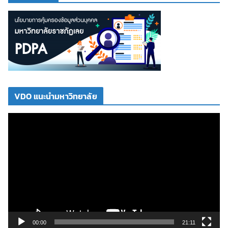
VDO แนะนำมหาวิทยาลัย
ตั
ว
เ
ล่
น
ไ
ฟ
ล์
วิ
00:00
21:11