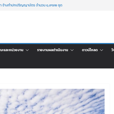
คา จ้างทำปกปริญญาบัตร จำนวน ๑,๙๗๒ ชุด
จิตอาสาบำเพ็ญสาธารณประโยชน์ และบำเพ็ญ
นเพื่อเป็นลูกจ้างชั่วคราว (รายวัน) สังกัด
วยเงินนอกงบประมาณ ประเภทเงินรายได้
าร เปิดบ้าน LRU ครั้งที่ 4 เปิดให้นักเรียน
ัน สู่อนาคตที่ใช่
ระชุมชี้แจงกับคณะอนุกรรมาธิการ ประจำ
ณะและหน่วยงาน
รายงานผลดำเนินงาน
ดาวน์โหลด
วิ