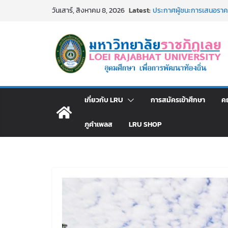
Skip
Latest:
ประกาศผู้ชนะการเสนอรา
วันเสาร์, สิงหาคม 8, 2026
to
โดยวิธีเฉพาะเจาะจง
ม.ราชภัฏเลย จัดกิจกรรม
content
สาธารณกุศล 69
รายชื่อผู้ผ่านการสอบแข่งขั
มหาวิทยาลัยราชภัฏเลย ด้
ม.ราชภัฏเลย จัดมหกรรมวิชาก
มัธยมปลายค้นหาสาขาวิชาในฝ
อธิการบดี มรภ.เลย ร่วมป
เกี่ยวกับ LRU
การสมัครเข้าศึกษา
ค
ปีงบประมาณ พ.ศ. 2570
ภูคำเพลส
LRU SHOP