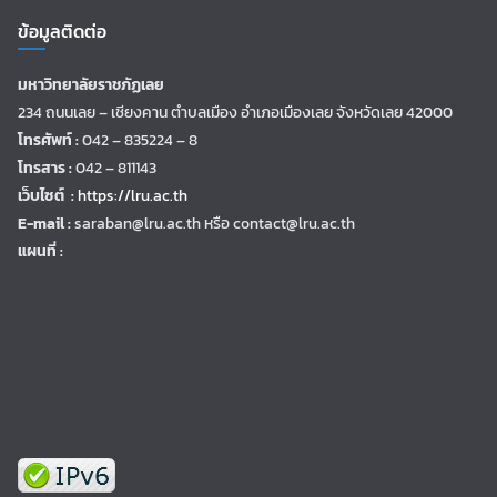
ข้อมูลติดต่อ
มหาวิทยาลัยราชภัฏเลย
234 ถนนเลย – เชียงคาน ตำบลเมือง อำเภอเมืองเลย จังหวัดเลย 42000
โทรศัพท์ :
042 – 835224 – 8
โทรสาร :
042 – 811143
เว็บไซต์ :
https://lru.ac.th
E-mail :
saraban@lru.ac.th
หรือ contact@lru.ac.th
แผนที่ :