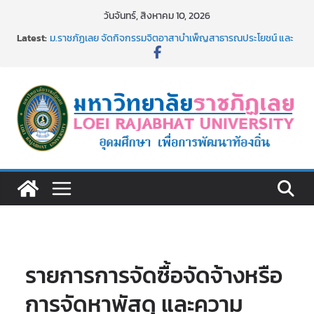
Skip
วันจันทร์, สิงหาคม 10, 2026
to
Latest:
ม.ราชภัฏเลย จัดกิจกรรมจิตอาสาบำเพ็ญสาธารณประโยชน์ และ
content
บำเพ็ญสาธารณกุศล 69
รายชื่อผู้ผ่านการสอบแข่งขันเพื่อเป็นลูกจ้างชั่วคราว (รายวัน)
สังกัดมหาวิทยาลัยราชภัฏเลย ด้วยเงินนอกงบประมาณ ประเภท
เงินรายได้
ม.ราชภัฏเลย จัดมหกรรมวิชาการ เปิดบ้าน LRU ครั้งที่ 4 เปิดให้
นักเรียนมัธยมปลายค้นหาสาขาวิชาในฝัน สู่อนาคตที่ใช่
อธิการบดี มรภ.เลย ร่วมประชุมชี้แจงกับคณะอนุกรรมาธิการ
ประจำปีงบประมาณ พ.ศ. 2570
ประกาศผู้ชนะการเสนอราคา จ้างทำปกปริญญาบัตร จำนวน
๑,๙๗๒ ชุด โดยวิธีเฉพาะเจาะจง
รายการการจัดซื้อจัดจ้างหรือ
การจัดหาพัสดุ และความ