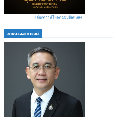
เลือกดาวน์โหลดฉบับย้อนหลัง
สายตรงอธิการบดี