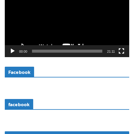
เ
ล่
น
ไ
ฟ
ล์
วิ
00:00
21:11
ดี
โ
Facebook
อ
facebook