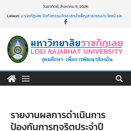
Skip
วันอาทิตย์, สิงหาคม 9, 2026
to
Latest:
ม.ราชภัฏเลย จัดกิจกรรมจิตอาสาบำเพ็ญสาธารณประโยชน์ และ
content
บำเพ็ญสาธารณกุศล 69
รายชื่อผู้ผ่านการสอบแข่งขันเพื่อเป็นลูกจ้างชั่วคราว (รายวัน)
สังกัดมหาวิทยาลัยราชภัฏเลย ด้วยเงินนอกงบประมาณ ประเภท
เงินรายได้
ม.ราชภัฏเลย จัดมหกรรมวิชาการ เปิดบ้าน LRU ครั้งที่ 4 เปิดให้
นักเรียนมัธยมปลายค้นหาสาขาวิชาในฝัน สู่อนาคตที่ใช่
อธิการบดี มรภ.เลย ร่วมประชุมชี้แจงกับคณะอนุกรรมาธิการ
ประจำปีงบประมาณ พ.ศ. 2570
ประกาศผู้ชนะการเสนอราคา จ้างทำปกปริญญาบัตร จำนวน
๑,๙๗๒ ชุด โดยวิธีเฉพาะเจาะจง
รายงานผลการดำเนินการ
ป้องกันการทุจริตประจำปี