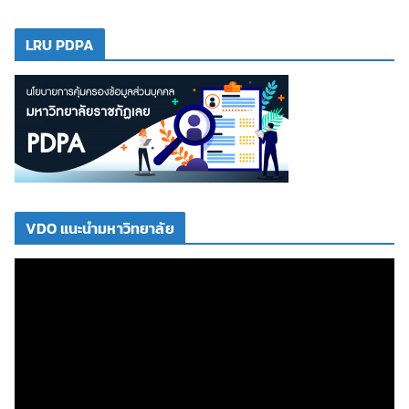
LRU PDPA
VDO แนะนำมหาวิทยาลัย
ตั
ว
เ
ล่
น
ไ
ฟ