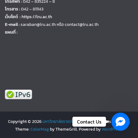
โทรศัพท์ :
042 – 835224 – 8
โทรสาร :
042 – 811143
เว็บไซต์ :
https://lru.ac.th
E-mail :
saraban@lru.ac.th
หรือ contact@lru.ac.th
แผนที่ :
Facebo
Contact Us
Copyright © 2026
มหาวิทยาลัยราชภัฏเลย | LRU
. All rights reserved.
Theme:
ColorMag
by ThemeGrill. Powered by
WordPress
.