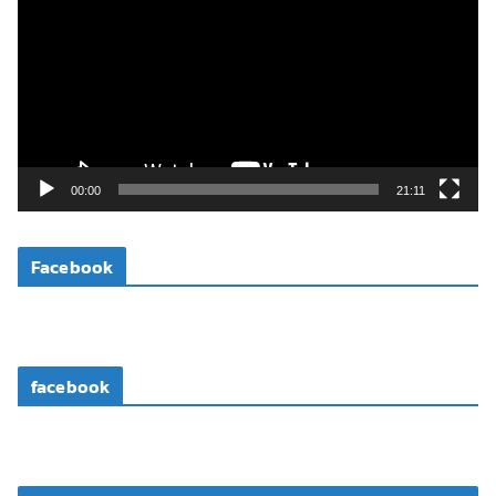
เ
ล่
น
ไ
ฟ
ล์
วิ
00:00
21:11
ดี
โ
Facebook
อ
facebook