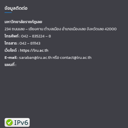
ข้อมูลติดต่อ
มหาวิทยาลัยราชภัฏเลย
234 ถนนเลย – เชียงคาน ตำบลเมือง อำเภอเมืองเลย จังหวัดเลย 42000
โทรศัพท์ :
042 – 835224 – 8
โทรสาร :
042 – 811143
เว็บไซต์ :
https://lru.ac.th
E-mail :
saraban@lru.ac.th
หรือ contact@lru.ac.th
แผนที่ :