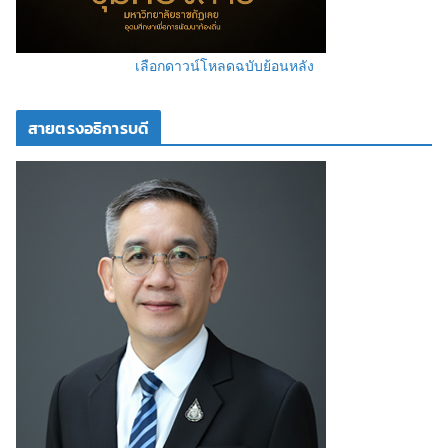
เลือกดาวน์โหลดฉบับย้อนหลัง
สายตรงอธิการบดี