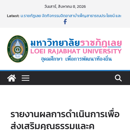
Skip
วันเสาร์, สิงหาคม 8, 2026
to
Latest:
ม.ราชภัฏเลย จัดกิจกรรมจิตอาสาบำเพ็ญสาธารณประโยชน์ และ
content
บำเพ็ญสาธารณกุศล 69
รายชื่อผู้ผ่านการสอบแข่งขันเพื่อเป็นลูกจ้างชั่วคราว (รายวัน)
สังกัดมหาวิทยาลัยราชภัฏเลย ด้วยเงินนอกงบประมาณ ประเภท
เงินรายได้
ม.ราชภัฏเลย จัดมหกรรมวิชาการ เปิดบ้าน LRU ครั้งที่ 4 เปิดให้
นักเรียนมัธยมปลายค้นหาสาขาวิชาในฝัน สู่อนาคตที่ใช่
อธิการบดี มรภ.เลย ร่วมประชุมชี้แจงกับคณะอนุกรรมาธิการ
ประจำปีงบประมาณ พ.ศ. 2570
ประกาศผู้ชนะการเสนอราคา จ้างทำปกปริญญาบัตร จำนวน
๑,๙๗๒ ชุด โดยวิธีเฉพาะเจาะจง
รายงานผลการดำเนินการเพื่อ
ส่งเสริมคุณธรรมและค