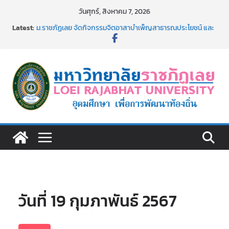
Skip
วันศุกร์, สิงหาคม 7, 2026
to
Latest:
ม.ราชภัฏเลย จัดกิจกรรมจิตอาสาบำเพ็ญสาธารณประโยชน์ และ
content
บำเพ็ญสาธารณกุศล 69
รายชื่อผู้ผ่านการสอบแข่งขันเพื่อเป็นลูกจ้างชั่วคราว (รายวัน)
สังกัดมหาวิทยาลัยราชภัฏเลย ด้วยเงินนอกงบประมาณ ประเภท
เงินรายได้
รายชื่อผู้มีสิทธิเข้าพักอาศัยอาคารชุดสำหรับบุคลากร สาย
สนับสนุน สังกัดมหาวิทยาลัยราชภัฏเลย ครั้งที่ 2/2569
ม.ราชภัฏเลย ประชุมคณาจารย์ประจำ ครั้งที่ 1/2569
ประกาศผู้ชนะการเสนอราคา จ้างทำปกปริญญาบัตร จำนวน
๑,๙๗๒ ชุด โดยวิธีเฉพาะเจาะจง
วันที่ 19 กุมภาพันธ์ 2567