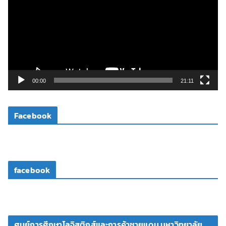
เ
ล่
น
ไ
ฟ
ล์
วิ
00:00
21:11
ดี
โ
Facebook
อ
facebook
ศูนย์การศึกษาโลจิสติกส์และการค้าชายแดน มหาวิทยาลัย