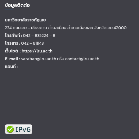
ข้อมูลติดต่อ
มหาวิทยาลัยราชภัฏเลย
234 ถนนเลย – เชียงคาน ตำบลเมือง อำเภอเมืองเลย จังหวัดเลย 42000
โทรศัพท์ :
042 – 835224 – 8
โทรสาร :
042 – 811143
เว็บไซต์ :
https://lru.ac.th
E-mail :
saraban@lru.ac.th
หรือ contact@lru.ac.th
แผนที่ :