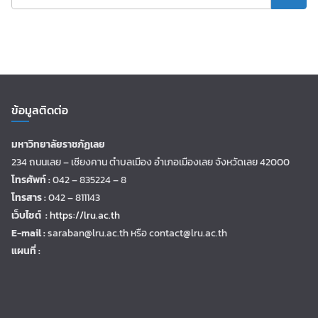
ข้อมูลติดต่อ
มหาวิทยาลัยราชภัฏเลย
234 ถนนเลย – เชียงคาน ตำบลเมือง อำเภอเมืองเลย จังหวัดเลย 42000
โทรศัพท์ :
042 – 835224 – 8
โทรสาร :
042 – 811143
เว็บไซต์ :
https://lru.ac.th
E-mail :
saraban@lru.ac.th
หรือ contact@lru.ac.th
แผนที่ :