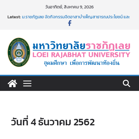
Skip
วันอาทิตย์, สิงหาคม 9, 2026
to
Latest:
ม.ราชภัฏเลย จัดกิจกรรมจิตอาสาบำเพ็ญสาธารณประโยชน์ และ
content
บำเพ็ญสาธารณกุศล 69
รายชื่อผู้ผ่านการสอบแข่งขันเพื่อเป็นลูกจ้างชั่วคราว (รายวัน)
สังกัดมหาวิทยาลัยราชภัฏเลย ด้วยเงินนอกงบประมาณ ประเภท
เงินรายได้
ม.ราชภัฏเลย จัดมหกรรมวิชาการ เปิดบ้าน LRU ครั้งที่ 4 เปิดให้
นักเรียนมัธยมปลายค้นหาสาขาวิชาในฝัน สู่อนาคตที่ใช่
อธิการบดี มรภ.เลย ร่วมประชุมชี้แจงกับคณะอนุกรรมาธิการ
ประจำปีงบประมาณ พ.ศ. 2570
ประกาศผู้ชนะการเสนอราคา จ้างทำปกปริญญาบัตร จำนวน
๑,๙๗๒ ชุด โดยวิธีเฉพาะเจาะจง
วันที่ 4 ธันวาคม 2562