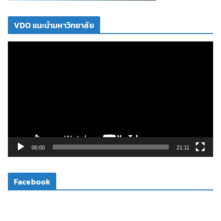
VDO แนะนำมหาวิทยาลัย
ตั
ว
เ
ล่
น
ไ
ฟ
ล์
วิ
00:00
21:11
ดี
โ
Facebook
อ