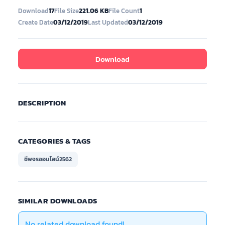
Download
17
File Size
221.06 KB
File Count
1
Create Date
03/12/2019
Last Updated
03/12/2019
Download
DESCRIPTION
CATEGORIES & TAGS
ชีพจรออนไลน์2562
SIMILAR DOWNLOADS
No related download found!