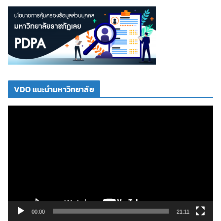
VDO แนะนำมหาวิทยาลัย
ตั
ว
เ
ล่
น
ไ
ฟ
ล์
วิ
00:00
21:11