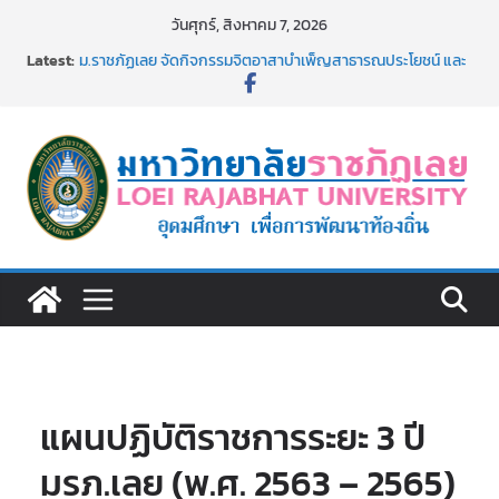
Skip
วันศุกร์, สิงหาคม 7, 2026
to
Latest:
ม.ราชภัฏเลย จัดกิจกรรมจิตอาสาบำเพ็ญสาธารณประโยชน์ และ
content
บำเพ็ญสาธารณกุศล 69
รายชื่อผู้ผ่านการสอบแข่งขันเพื่อเป็นลูกจ้างชั่วคราว (รายวัน)
สังกัดมหาวิทยาลัยราชภัฏเลย ด้วยเงินนอกงบประมาณ ประเภท
เงินรายได้
ม.ราชภัฏเลย จัดมหกรรมวิชาการ เปิดบ้าน LRU ครั้งที่ 4 เปิดให้
นักเรียนมัธยมปลายค้นหาสาขาวิชาในฝัน สู่อนาคตที่ใช่
อธิการบดี มรภ.เลย ร่วมประชุมชี้แจงกับคณะอนุกรรมาธิการ
ประจำปีงบประมาณ พ.ศ. 2570
ประกาศผู้ชนะการเสนอราคา จ้างทำปกปริญญาบัตร จำนวน
๑,๙๗๒ ชุด โดยวิธีเฉพาะเจาะจง
แผนปฏิบัติราชการระยะ 3 ปี
มรภ.เลย (พ.ศ. 2563 – 2565)