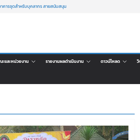
าศัยอาคารชุดสำหรับบุคลากร สายสนับสนุน
 ครั้งที่ 2/2569
์ประจำ ครั้งที่ 1/2569
า จ้างทำปกปริญญาบัตร จำนวน ๑,๙๗๒ ชุด
จิตอาสาบำเพ็ญสาธารณประโยชน์ และบำเพ็ญ
เพื่อเป็นลูกจ้างชั่วคราว (รายวัน) สังกัด
วยเงินนอกงบประมาณ ประเภทเงินรายได้
ณะและหน่วยงาน
รายงานผลดำเนินงาน
ดาวน์โหลด
วิ