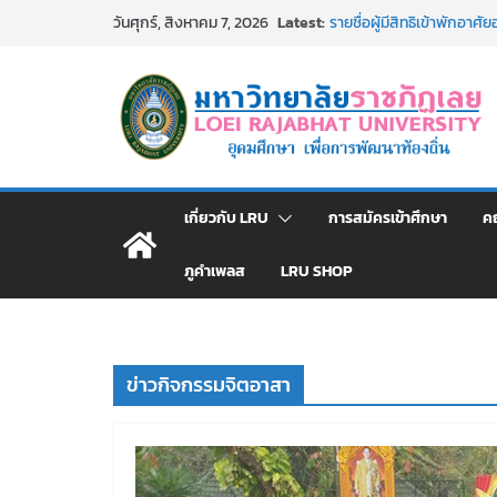
Skip
Latest:
รายชื่อผู้มีสิทธิเข้าพักอ
วันศุกร์, สิงหาคม 7, 2026
to
สังกัดมหาวิทยาลัยราชภัฏเลย
ม.ราชภัฏเลย ประชุมคณาจารย
content
ประกาศผู้ชนะการเสนอราค
โดยวิธีเฉพาะเจาะจง
ม.ราชภัฏเลย จัดกิจกรรม
สาธารณกุศล 69
รายชื่อผู้ผ่านการสอบแข่งขัน
มหาวิทยาลัยราชภัฏเลย ด้
เกี่ยวกับ LRU
การสมัครเข้าศึกษา
ค
ภูคำเพลส
LRU SHOP
ข่าวกิจกรรมจิตอาสา