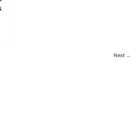
ร
Next →