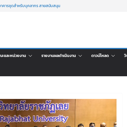
าศัยอาคารชุดสำหรับบุคลากร สายสนับสนุน
 ครั้งที่ 2/2569
์ประจำ ครั้งที่ 1/2569
า จ้างทำปกปริญญาบัตร จำนวน ๑,๙๗๒ ชุด
จิตอาสาบำเพ็ญสาธารณประโยชน์ และบำเพ็ญ
เพื่อเป็นลูกจ้างชั่วคราว (รายวัน) สังกัด
วยเงินนอกงบประมาณ ประเภทเงินรายได้
ณะและหน่วยงาน
รายงานผลดำเนินงาน
ดาวน์โหลด
วิ