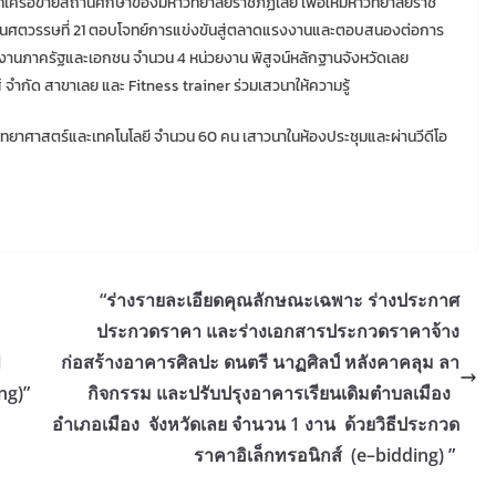
ครือข่ายสถานศึกษาของมหาวิทยาลัยราชภัฏเลย เพื่อให้มหาวิทยาลัยราช
นศตวรรษที่ 21 ตอบโจทย์การแข่งขันสู่ตลาดแรงงานและตอบสนองต่อการ
ยงานภาครัฐและเอกชน จำนวน 4 หน่วยงาน พิสูจน์หลักฐานจังหวัดเลย
 จำกัด สาขาเลย และ Fitness trainer ร่วมเสวนาให้ความรู้
ิทยาศาสตร์และเทคโนโลยี จำนวน 60 คน เสาวนาในห้องประชุมและผ่านวีดีโอ
“ร่างรายละเอียดคุณลักษณะเฉพาะ ร่างประกาศ
ประกวดราคา และร่างเอกสารประกวดราคาจ้าง
1
ก่อสร้างอาคารศิลปะ ดนตรี นาฏศิลป์ หลังคาคลุม ลา
ng)”
กิจกรรม และปรับปรุงอาคารเรียนเดิมตำบลเมือง
อำเภอเมือง จังหวัดเลย จำนวน 1 งาน ด้วยวิธีประกวด
ราคาอิเล็กทรอนิกส์ (e–bidding) ”