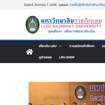
Skip
Latest:
รายชื่อผู้มีสิทธิเข้าพักอ
วันศุกร์, สิงหาคม 7, 2026
to
สังกัดมหาวิทยาลัยราชภัฏเลย
ม.ราชภัฏเลย ประชุมคณาจารย
content
ประกาศผู้ชนะการเสนอราค
โดยวิธีเฉพาะเจาะจง
ม.ราชภัฏเลย จัดกิจกรรม
สาธารณกุศล 69
รายชื่อผู้ผ่านการสอบแข่งขัน
มหาวิทยาลัยราชภัฏเลย ด้
เกี่ยวกับ LRU
การสมัครเข้าศึกษา
ค
ภูคำเพลส
LRU SHOP