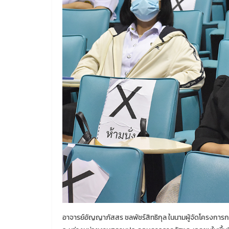
อาจารย์อัญญาภัสสร ชลพัชร์สิทธิกุล ในนามผู้จัดโครงการก