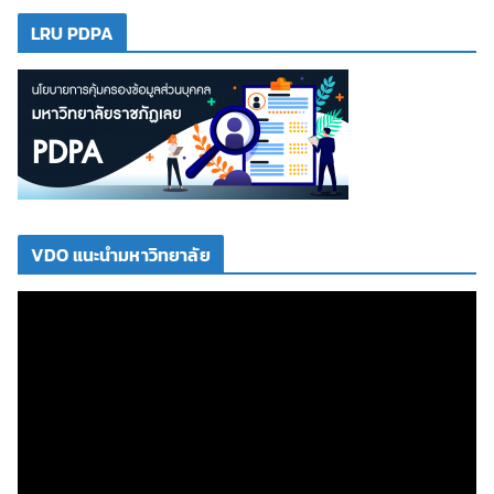
LRU PDPA
VDO แนะนำมหาวิทยาลัย
ตั
ว
เ
ล่
น
ไ
ฟ