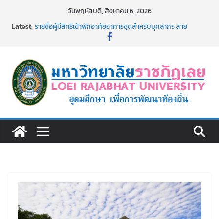
Skip
วันพฤหัสบดี, สิงหาคม 6, 2026
to
Latest:
รายชื่อผู้มีสิทธิเข้าพักอาศัยอาคารชุดสำหรับบุคลากร สาย
content
สนับสนุน สังกัดมหาวิทยาลัยราชภัฏเลย ครั้งที่ 2/2569
ม.ราชภัฏเลย ประชุมคณาจารย์ประจำ ครั้งที่ 1/2569
ประกาศผู้ชนะการเสนอราคา จ้างทำปกปริญญาบัตร จำนวน
๑,๙๗๒ ชุด โดยวิธีเฉพาะเจาะจง
ม.ราชภัฏเลย จัดกิจกรรมจิตอาสาบำเพ็ญสาธารณประโยชน์ และ
บำเพ็ญสาธารณกุศล 69
รายชื่อผู้ผ่านการสอบแข่งขันเพื่อเป็นลูกจ้างชั่วคราว (รายวัน)
สังกัดมหาวิทยาลัยราชภัฏเลย ด้วยเงินนอกงบประมาณ ประเภท
เงินรายได้