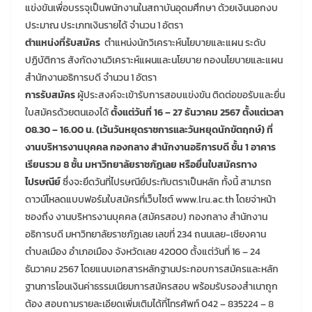
แข่งขันเพื่อบรรจุเป็นพนักงานในสถาบันอุดมศึกษา ด้วยเงินนอกงบ
ประมาณ ประเภทเงินรายได้ จำนวน 1 อัตรา
ตำแหน่งที่รับสมัคร
ตำแหน่งนักวิเคราะห์นโยบายและแผน ระดับ
ปฏิบัติการ สังกัดงานวิเคราะห์แผนและนโยบาย กองนโยบายและแผน
สำนักงานอธิการบดี จำนวน 1 อัตรา
การรับสมัคร
ผู้ประสงค์จะเข้ารับการสอบแข่งขัน ติดต่อขอรับและยื่น
ใบสมัครด้วยตนเองได้
ตั้งแต่วันที่ 16 – 27 ธันวาคม 2567 ตั้งแต่เวลา
08.30 – 16.00 น. (เว้นวันหยุดราชการและวันหยุดนักขัตฤกษ์) ที่
งานบริหารงานบุคคล กองกลาง สำนักงานอธิการบดี ชั้น 1 อาคาร
เรียนรวม 8 ชั้น มหาวิทยาลัยราชภัฏเลย หรือยื่นใบสมัครทาง
ไปรษณีย์
ซึ่งจะยึดวันที่ไปรษณีย์ประทับตราเป็นหลัก ทั้งนี้ สามารถ
ดาวน์โหลดแบบฟอร์มใบสมัครที่เว็บไซต์ www.lru.ac.th โดยจ่าหน้า
ซองถึง งานบริหารงานบุคคล (สมัครสอบ) กองกลาง สำนักงาน
อธิการบดี มหาวิทยาลัยราชภัฏเลย เลขที่ 234 ถนนเลย-เชียงคาน
ตำบลเมือง อำเภอเมือง จังหวัดเลย 42000 ตั้งแต่วันที่ 16 – 24
ธันวาคม 2567 โดยแนบเอกสารหลักฐานประกอบการสมัครและหลัก
ฐานการโอนเงินค่าธรรมเนียมการสมัครสอบ พร้อมรับรองสำเนาถูก
ต้อง สอบถามรายละเอียดเพิ่มเติมได้ที่โทรศัพท์ 042 – 835224 – 8