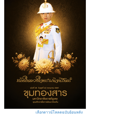
เลือกดาวน์โหลดฉบับย้อนหลัง