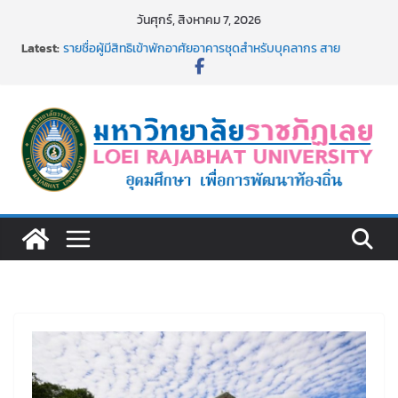
Skip
วันศุกร์, สิงหาคม 7, 2026
to
Latest:
รายชื่อผู้มีสิทธิเข้าพักอาศัยอาคารชุดสำหรับบุคลากร สาย
content
สนับสนุน สังกัดมหาวิทยาลัยราชภัฏเลย ครั้งที่ 2/2569
ม.ราชภัฏเลย ประชุมคณาจารย์ประจำ ครั้งที่ 1/2569
ประกาศผู้ชนะการเสนอราคา จ้างทำปกปริญญาบัตร จำนวน
๑,๙๗๒ ชุด โดยวิธีเฉพาะเจาะจง
ม.ราชภัฏเลย จัดกิจกรรมจิตอาสาบำเพ็ญสาธารณประโยชน์ และ
บำเพ็ญสาธารณกุศล 69
รายชื่อผู้ผ่านการสอบแข่งขันเพื่อเป็นลูกจ้างชั่วคราว (รายวัน)
สังกัดมหาวิทยาลัยราชภัฏเลย ด้วยเงินนอกงบประมาณ ประเภท
เงินรายได้