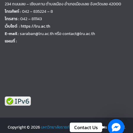
234 ถนนเลย – เชียงคาน ตำบลเมือง อำเภอเมืองเลย จังหวัดเลย 42000
โทรศัพท์ :
042 – 835224 – 8
โทรสาร :
042 – 811143
เว็บไซต์ :
https://lru.ac.th
E-mail :
saraban@lru.ac.th
หรือ contact@lru.ac.th
แผนที่ :
Facebo
Contact Us
Copyright © 2026
มหาวิทยาลัยราชภัฏเลย | LRU
. All rights reserved.