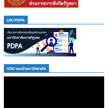
LRU PDPA
VDO แนะนำมหาวิทยาลัย
ตั
ว
เ
ล่
น