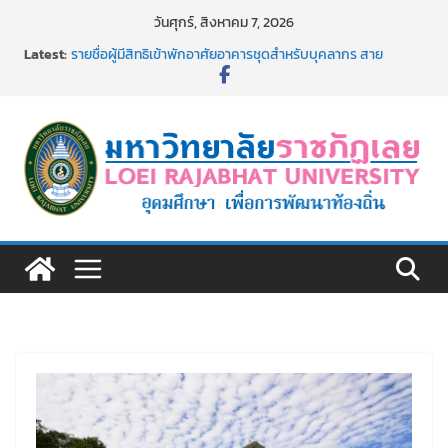
Skip
วันศุกร์, สิงหาคม 7, 2026
to
Latest:
รายชื่อผู้มีสิทธิเข้าพักอาศัยอาคารชุดสำหรับบุคลากร สาย
content
สนับสนุน สังกัดมหาวิทยาลัยราชภัฏเลย ครั้งที่ 2/2569
ม.ราชภัฏเลย ประชุมคณาจารย์ประจำ ครั้งที่ 1/2569
ประกาศผู้ชนะการเสนอราคา จ้างทำปกปริญญาบัตร จำนวน
๑,๙๗๒ ชุด โดยวิธีเฉพาะเจาะจง
ม.ราชภัฏเลย จัดกิจกรรมจิตอาสาบำเพ็ญสาธารณประโยชน์ และ
บำเพ็ญสาธารณกุศล 69
รายชื่อผู้ผ่านการสอบแข่งขันเพื่อเป็นลูกจ้างชั่วคราว (รายวัน)
สังกัดมหาวิทยาลัยราชภัฏเลย ด้วยเงินนอกงบประมาณ ประเภท
เงินรายได้