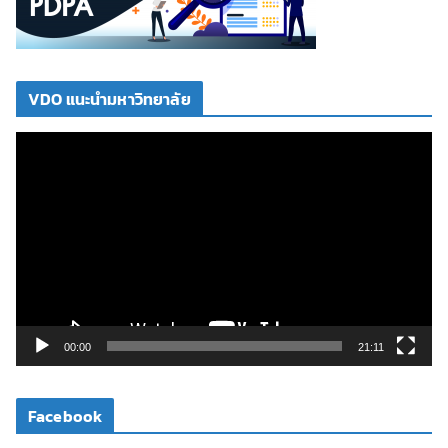
VDO แนะนำมหาวิทยาลัย
ตั
ว
เ
ล่
น
ไ
ฟ
ล์
วิ
00:00
21:11
ดี
โ
Facebook
อ