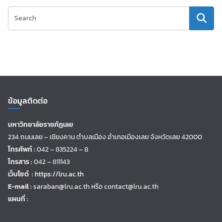
ข้อมูลติดต่อ
มหาวิทยาลัยราชภัฏเลย
234 ถนนเลย – เชียงคาน ตำบลเมือง อำเภอเมืองเลย จังหวัดเลย 42000
โทรศัพท์ :
042 – 835224 – 8
โทรสาร :
042 – 811143
เว็บไซต์ :
https://lru.ac.th
E-mail :
saraban@lru.ac.th
หรือ contact@lru.ac.th
แผนที่ :