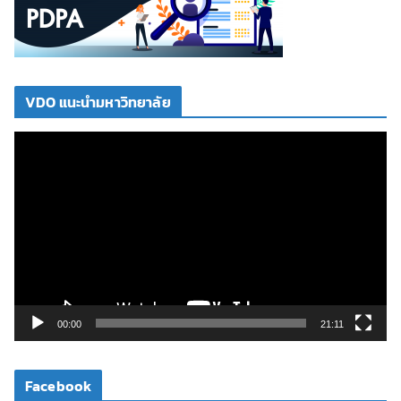
VDO แนะนำมหาวิทยาลัย
ตั
ว
เ
ล่
น
ไ
ฟ
ล์
วิ
00:00
21:11
ดี
โ
Facebook
อ