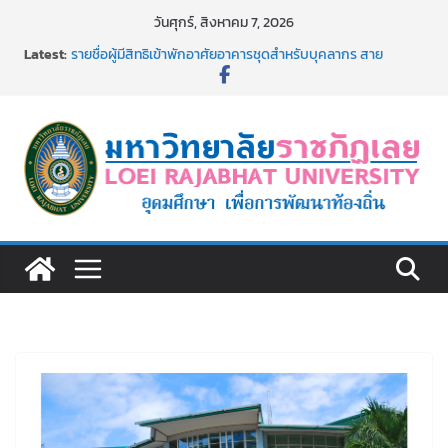
Skip
วันศุกร์, สิงหาคม 7, 2026
to
Latest:
รายชื่อผู้มีสิทธิเข้าพักอาศัยอาคารชุดสำหรับบุคลากร สาย
content
สนับสนุน สังกัดมหาวิทยาลัยราชภัฏเลย ครั้งที่ 2/2569
ม.ราชภัฏเลย ประชุมคณาจารย์ประจำ ครั้งที่ 1/2569
ประกาศผู้ชนะการเสนอราคา จ้างทำปกปริญญาบัตร จำนวน
๑,๙๗๒ ชุด โดยวิธีเฉพาะเจาะจง
ม.ราชภัฏเลย จัดกิจกรรมจิตอาสาบำเพ็ญสาธารณประโยชน์ และ
บำเพ็ญสาธารณกุศล 69
รายชื่อผู้ผ่านการสอบแข่งขันเพื่อเป็นลูกจ้างชั่วคราว (รายวัน)
สังกัดมหาวิทยาลัยราชภัฏเลย ด้วยเงินนอกงบประมาณ ประเภท
เงินรายได้