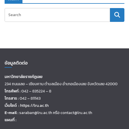
ข้อมูลติดต่อ
มหาวิทยาลัยราชภัฏเลย
234 ถนนเลย – เชียงคาน ตำบลเมือง อำเภอเมืองเลย จังหวัดเลย 42000
โทรศัพท์ :
042 – 835224 – 8
โทรสาร :
042 – 811143
เว็บไซต์ :
https://lru.ac.th
E-mail :
saraban@lru.ac.th
หรือ contact@lru.ac.th
แผนที่ :