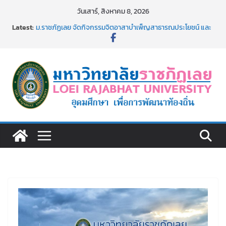
Skip
วันเสาร์, สิงหาคม 8, 2026
to
Latest:
ม.ราชภัฏเลย จัดกิจกรรมจิตอาสาบำเพ็ญสาธารณประโยชน์ และ
content
บำเพ็ญสาธารณกุศล 69
รายชื่อผู้ผ่านการสอบแข่งขันเพื่อเป็นลูกจ้างชั่วคราว (รายวัน)
สังกัดมหาวิทยาลัยราชภัฏเลย ด้วยเงินนอกงบประมาณ ประเภท
เงินรายได้
ม.ราชภัฏเลย จัดมหกรรมวิชาการ เปิดบ้าน LRU ครั้งที่ 4 เปิดให้
นักเรียนมัธยมปลายค้นหาสาขาวิชาในฝัน สู่อนาคตที่ใช่
อธิการบดี มรภ.เลย ร่วมประชุมชี้แจงกับคณะอนุกรรมาธิการ
ประจำปีงบประมาณ พ.ศ. 2570
ประกาศผู้ชนะการเสนอราคา จ้างทำปกปริญญาบัตร จำนวน
๑,๙๗๒ ชุด โดยวิธีเฉพาะเจาะจง