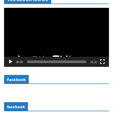
ตั
ว
เ
ล่
น
ไ
ฟ
ล์
วิ
00:00
21:11
ดี
โ
Facebook
อ
facebook