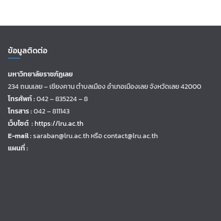
ข้อมูลติดต่อ
มหาวิทยาลัยราชภัฏเลย
234 ถนนเลย – เชียงคาน ตำบลเมือง อำเภอเมืองเลย จังหวัดเลย 42000
โทรศัพท์ :
042 – 835224 – 8
โทรสาร :
042 – 811143
เว็บไซต์ :
https://lru.ac.th
E-mail :
saraban@lru.ac.th
หรือ contact@lru.ac.th
แผนที่ :