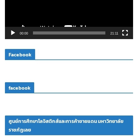
น
ไ
ฟ
ล์
วิ
00:00
21:11
ดี
โ
Facebook
อ
facebook
ศูนย์การศึกษาโลจิสติกส์และการค้าชายแดน มหาวิทยาลัย
ราชภัฏเลย