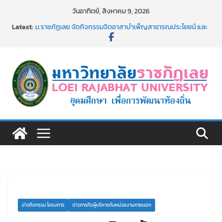
Skip
วันอาทิตย์, สิงหาคม 9, 2026
to
Latest:
ม.ราชภัฏเลย จัดกิจกรรมจิตอาสาบำเพ็ญสาธารณประโยชน์ และ
content
บำเพ็ญสาธารณกุศล 69
รายชื่อผู้ผ่านการสอบแข่งขันเพื่อเป็นลูกจ้างชั่วคราว (รายวัน)
สังกัดมหาวิทยาลัยราชภัฏเลย ด้วยเงินนอกงบประมาณ ประเภท
เงินรายได้
ม.ราชภัฏเลย จัดมหกรรมวิชาการ เปิดบ้าน LRU ครั้งที่ 4 เปิดให้
นักเรียนมัธยมปลายค้นหาสาขาวิชาในฝัน สู่อนาคตที่ใช่
อธิการบดี มรภ.เลย ร่วมประชุมชี้แจงกับคณะอนุกรรมาธิการ
ประจำปีงบประมาณ พ.ศ. 2570
ประกาศผู้ชนะการเสนอราคา จ้างทำปกปริญญาบัตร จำนวน
๑,๙๗๒ ชุด โดยวิธีเฉพาะเจาะจง
ข่าวกิจกรรม โครงการ
ข่าวภารกิจผู้บริหารกับหน่วยงานภายนอก