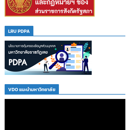
LRU PDPA
VDO แนะนำมหาวิทยาลัย
ตั
ว
เ
ล่