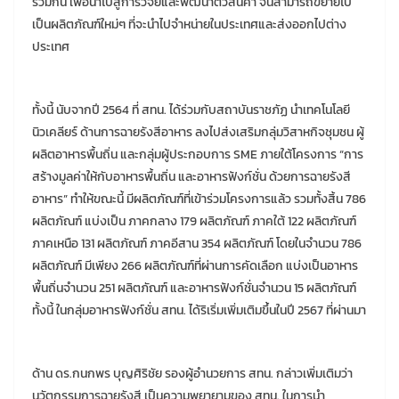
ร่วมกัน เพื่อนำไปสู่การวิจัยและพัฒนาตัวสินค้า จนสามารถขยายไป
เป็นผลิตภัณฑ์ใหม่ๆ ที่จะนำไปจำหน่ายในประเทศและส่งออกไปต่าง
ประเทศ
ทั้งนี้ นับจากปี 2564 ที่ สทน. ได้ร่วมกับสถาบันราชภัฏ นำเทคโนโลยี
นิวเคลียร์ ด้านการฉายรังสีอาหาร ลงไปส่งเสริมกลุ่มวิสาหกิจชุมชน ผู้
ผลิตอาหารพื้นถิ่น และกลุ่มผู้ประกอบการ SME ภายใต้โครงการ “การ
สร้างมูลค่าให้กับอาหารพื้นถิ่น และอาหารฟังก์ชั่น ด้วยการฉายรังสี
อาหาร” ทำให้ขณะนี้ มีผลิตภัณฑ์ที่เข้าร่วมโครงการแล้ว รวมทั้งสิ้น 786
ผลิตภัณฑ์ แบ่งเป็น ภาคกลาง 179 ผลิตภัณฑ์ ภาคใต้ 122 ผลิตภัณฑ์
ภาคเหนือ 131 ผลิตภัณฑ์ ภาคอีสาน 354 ผลิตภัณฑ์ โดยในจำนวน 786
ผลิตภัณฑ์ มีเพียง 266 ผลิตภัณฑ์ที่ผ่านการคัดเลือก แบ่งเป็นอาหาร
พื้นถิ่นจำนวน 251 ผลิตภัณฑ์ และอาหารฟังก์ชั่นจำนวน 15 ผลิตภัณฑ์
ทั้งนี้ ในกลุ่มอาหารฟังก์ชั่น สทน. ได้ริเริ่มเพิ่มเติมขึ้นในปี 2567 ที่ผ่านมา
ด้าน ดร.กนกพร บุญศิริชัย รองผู้อำนวยการ สทน. กล่าวเพิ่มเติมว่า
นวัตกรรมการฉายรังสี เป็นความพยายามของ สทน. ในการนำ