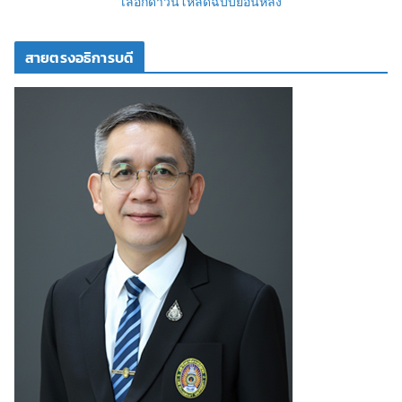
เลือกดาวน์โหลดฉบับย้อนหลัง
สายตรงอธิการบดี