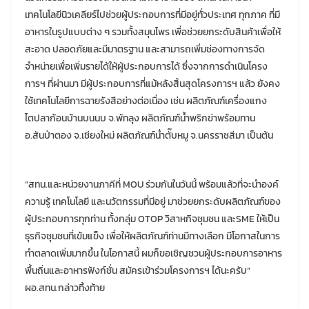
เทคโนโลยีนิวเคลียร์ไปช่วยผู้ประกอบการที่มีอยู่ทั่วประเทศ ทุกภาค ที่มี
อาหารในรูปแบบต่าง ๆ รวมทั้งสมุนไพร เพื่อช่วยยกระดับสินค้าเพื่อให้
สะอาด ปลอดภัยและมีมาตรฐาน และสามารถเพิ่มช่องทางการจัด
จำหน่ายเพื่อเพิ่มรายได้ให้ผู้ประกอบการได้ ซึ่งจากการดำเนินโครง
การฯ ที่ผ่านมา มีผู้ประกอบการที่แม้หลังสิ้นสุดโครงการฯ แล้ว ยังคง
ใช้เทคโนโลยีการฉายรังสีอย่างต่อเนื่อง เช่น ผลิตภัณฑ์เครื่องแกง
ไตปลาก้อนบ้านบนนบ จ.พัทลุง ผลิตภัณฑ์น้ำพริกข่าพร้อมทาน
อ.สันป่าตอง จ.เชียงใหม่ ผลิตภัณฑ์น่ำตั๊บหมู จ.นครราชสีมา เป็นต้น
“สทน.และหน่วยงานภาคีที่ MOU ร่วมกันในวันนี้ พร้อมแล้วที่จะนำองค์
ความรู้ เทคโนโลยี และนวัตกรรมที่มีอยู่ มาช่วยยกระดับผลิตภัณฑ์ของ
ผู้ประกอบการทุกท่าน ทั้งกลุ่ม OTOP วิสาหกิจชุมชน และSME ให้เป็น
ธุรกิจชุมชนที่เข้มแข็ง เพื่อให้ผลิตภัณฑ์ท่านมีทางเลือก มีโอกาสในการ
ทำตลาดเพิ่มมากขึ้น ในโอกาสนี้ ผมก็ขอเชิญชวนผู้ประกอบการอาหาร
พื้นถิ่นและอาหารฟังก์ชั่น สมัครเข้าร่วมโครงการฯ ได้นะครับ”
ผอ.สทน.กล่าวทิ้งท้าย