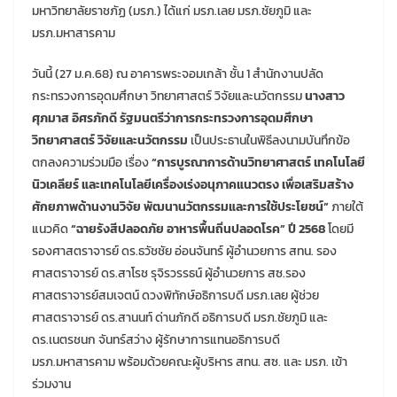
มหาวิทยาลัยราชภัฏ (มรภ.) ได้แก่ มรภ.เลย มรภ.ชัยภูมิ และ
มรภ.มหาสารคาม
วันนี้ (27 ม.ค.68) ณ อาคารพระจอมเกล้า ชั้น 1 สำนักงานปลัด
กระทรวงการอุดมศึกษา วิทยาศาสตร์ วิจัยและนวัตกรรม
นางสาว
ศุภมาส อิศรภักดี รัฐมนตรีว่าการกระทรวงการอุดมศึกษา
วิทยาศาสตร์ วิจัยและนวัตกรรม
เป็นประธานในพิธีลงนามบันทึกข้อ
ตกลงความร่วมมือ เรื่อง
“การบูรณาการด้านวิทยาศาสตร์ เทคโนโลยี
นิวเคลียร์ และเทคโนโลยีเครื่องเร่งอนุภาคแนวตรง เพื่อเสริมสร้าง
ศักยภาพด้านงานวิจัย พัฒนานวัตกรรมและการใช้ประโยชน์”
ภายใต้
แนวคิด
“ฉายรังสีปลอดภัย อาหารพื้นถิ่นปลอดโรค” ปี 2568
โดยมี
รองศาสตราจารย์ ดร.ธวัชชัย อ่อนจันทร์ ผู้อำนวยการ สทน. รอง
ศาสตราจารย์ ดร.สาโรช รุจิรวรรธน์ ผู้อำนวยการ สซ.รอง
ศาสตราจารย์สมเจตน์ ดวงพิทักษ์อธิการบดี มรภ.เลย ผู้ช่วย
ศาสตราจารย์ ดร.สานนท์ ด่านภักดี อธิการบดี มรภ.ชัยภูมิ และ
ดร.เนตรชนก จันทร์สว่าง ผู้รักษาการแทนอธิการบดี
มรภ.มหาสารคาม พร้อมด้วยคณะผู้บริหาร สทน. สซ. และ มรภ. เข้า
ร่วมงาน