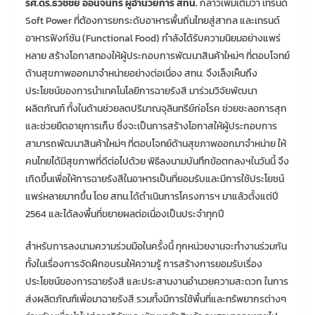
รศ.ดร.ธวัชชัย อ่อนจันทร์ ผู้อำนวยการ สทน.
กล่าวเพิ่มเติมว่า เทรนด์
Soft Power ที่ต้องการยกระดับอาหารพื้นถิ่นไทยสู่สากล และเทรนด์
อาหารฟังก์ชัน (Functional Food) กำลังได้รับความนิยมอย่างแพร่
หลาย สร้างโอกาสทองให้ผู้ประกอบการพัฒนาสินค้าใหม่ๆ ที่ตอบโจทย์
ด้านสุขภาพออกมาจำหน่ายอย่างต่อเนื่อง สทน. จึงเล็งเห็นถึง
ประโยชน์ของการนำเทคโนโลยีการฉายรังสี มาร่วมวิจัยพัฒนา
ผลิตภัณฑ์ ทั้งในด้านช่วยลดปริมาณจุลินทรีย์ก่อโรค ช่วยชะลอการสุก
และช่วยยืดอายุการเก็บ ซึ่งจะเป็นการสร้างโอกาสให้ผู้ประกอบการ
สามารถพัฒนาสินค้าใหม่ๆ ที่ตอบโจทย์ด้านสุขภาพออกมาจำหน่าย ให้
คนไทยได้มีสุขภาพที่ดีต่อไปด้วย พิธีลงนามบันทึกข้อตกลงฯในวันนี้ จึง
เกิดขึ้นเพื่อให้การฉายรังสีในอาหารเป็นที่ยอมรับและมีการใช้ประโยชน์
แพร่หลายมากขึ้น โดย สทน.ได้ดำเนินการโครงการฯ มาแล้วตั้งแต่ปี
2564 และได้ลงพื้นที่ขยายผลต่อเนื่องเป็นประจำทุกปี
สำหรับการลงนามความร่วมมือในครั้งนี้ ทุกหน่วยงานจะทำงานร่วมกัน
ทั้งในเรื่องการจัดฝึกอบรมให้ความรู้ การสร้างการยอมรับเรื่อง
ประโยชน์ของการฉายรังสี และประสานงานอำนวยความสะดวก ในการ
ส่งผลิตภัณฑ์เพื่อมาฉายรังสี รวมทั้งมีการใช้พื้นที่และทรัพยากรต่างๆ