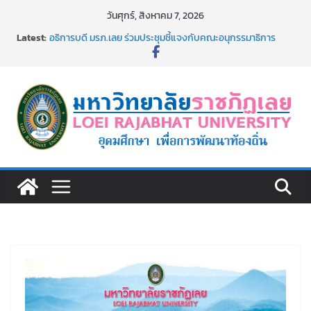
Skip
วันศุกร์, สิงหาคม 7, 2026
to
Latest:
อธิการบดี มรภ.เลย ร่วมประชุมชี้แจงกับคณะอนุกรรมาธิการ
content
ประจำปีงบประมาณ พ.ศ. 2570
ประกาศผู้ชนะการเสนอราคา จ้างทำปกปริญญาบัตร จำนวน
๑,๙๗๒ ชุด โดยวิธีเฉพาะเจาะจง
ม.ราชภัฏเลย จัดกิจกรรมจิตอาสาบำเพ็ญสาธารณประโยชน์ และ
บำเพ็ญสาธารณกุศล 69
รายชื่อผู้ผ่านการสอบแข่งขันเพื่อเป็นลูกจ้างชั่วคราว (รายวัน)
สังกัดมหาวิทยาลัยราชภัฏเลย ด้วยเงินนอกงบประมาณ ประเภท
เงินรายได้
ม.ราชภัฏเลย จัดมหกรรมวิชาการ เปิดบ้าน LRU ครั้งที่ 4 เปิดให้
นักเรียนมัธยมปลายค้นหาสาขาวิชาในฝัน สู่อนาคตที่ใช่