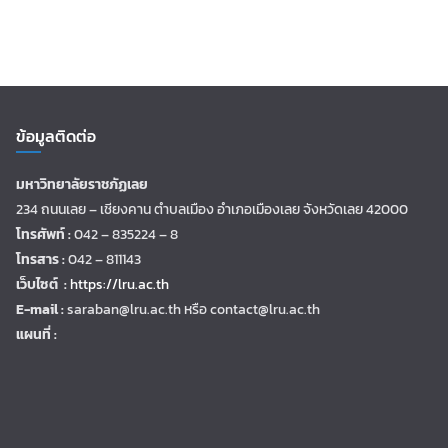
ข้อมูลติดต่อ
มหาวิทยาลัยราชภัฏเลย
234 ถนนเลย – เชียงคาน ตำบลเมือง อำเภอเมืองเลย จังหวัดเลย 42000
โทรศัพท์ :
042 – 835224 – 8
โทรสาร :
042 – 811143
เว็บไซต์ :
https://lru.ac.th
E-mail :
saraban@lru.ac.th
หรือ contact@lru.ac.th
แผนที่ :