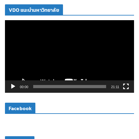
VDO แนะนำมหาวิทยาลัย
ตั
ว
เ
ล่
น
ไ
ฟ
ล์
วิ
00:00
21:11
ดี
โ
Facebook
อ