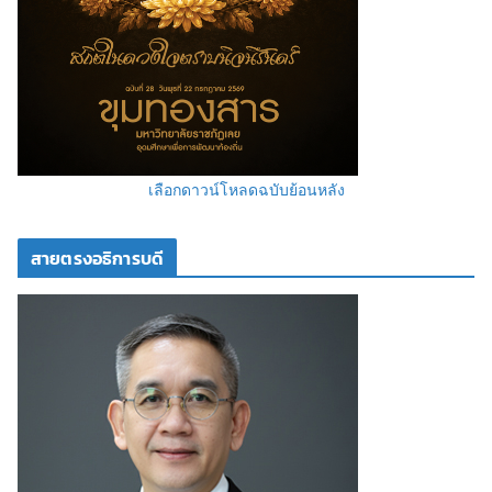
เลือกดาวน์โหลดฉบับย้อนหลัง
สายตรงอธิการบดี