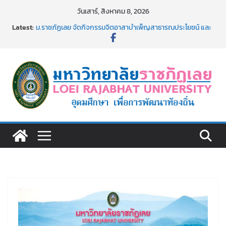
Skip
วันเสาร์, สิงหาคม 8, 2026
to
Latest:
ม.ราชภัฏเลย จัดกิจกรรมจิตอาสาบำเพ็ญสาธารณประโยชน์ และ
content
บำเพ็ญสาธารณกุศล 69
รายชื่อผู้ผ่านการสอบแข่งขันเพื่อเป็นลูกจ้างชั่วคราว (รายวัน)
สังกัดมหาวิทยาลัยราชภัฏเลย ด้วยเงินนอกงบประมาณ ประเภท
เงินรายได้
ม.ราชภัฏเลย จัดมหกรรมวิชาการ เปิดบ้าน LRU ครั้งที่ 4 เปิดให้
นักเรียนมัธยมปลายค้นหาสาขาวิชาในฝัน สู่อนาคตที่ใช่
อธิการบดี มรภ.เลย ร่วมประชุมชี้แจงกับคณะอนุกรรมาธิการ
ประจำปีงบประมาณ พ.ศ. 2570
ประกาศผู้ชนะการเสนอราคา จ้างทำปกปริญญาบัตร จำนวน
๑,๙๗๒ ชุด โดยวิธีเฉพาะเจาะจง