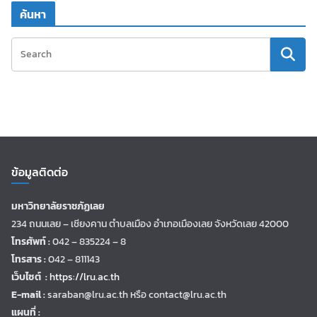
ค้นหา
ข้อมูลติดต่อ
มหาวิทยาลัยราชภัฏเลย
234 ถนนเลย – เชียงคาน ตำบลเมือง อำเภอเมืองเลย จังหวัดเลย 42000
โทรศัพท์ :
042 – 835224 – 8
โทรสาร :
042 – 811143
เว็บไซต์ :
https://lru.ac.th
E-mail :
saraban@lru.ac.th
หรือ contact@lru.ac.th
แผนที่ :