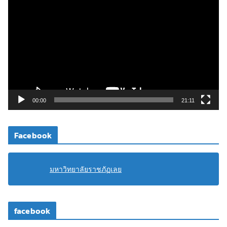
ว
เ
ล่
น
ไ
ฟ
ล์
วิ
00:00
21:11
ดี
โ
Facebook
อ
มหาวิทยาลัยราชภัฏเลย
facebook