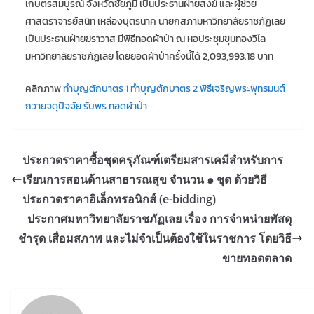
เกษตรสมบูรณ์ จังหวัดชัยภูมิ เป็นประธานฝ่ายสงฆ์ และผู้ช่วย
ศาสตราจารย์สนิท เหลืองบุตรนาค นายกสภามหาวิทยาลัยราชภัฏเลย
เป็นประธานฝ่ายฆราวาส มีพิธีทอดผ้าป่า ณ หอประชุมขุมทองวิไล
มหาวิทยาลัยราชภัฏเลย โดยยอดผ้าป่าครั้งนี้ได้ 2,093,993.18 บาท
คลิกภาพ
ทำบุญตักบาตร 1
ทำบุญตักบาตร 2
พิธีเจริญพระพุทธมนต์
ถวายจตุปัจจัย
รับพร
ทอดผ้าป่า
ประกวดราคาซื้อชุดครุภัณฑ์เตรียมสารเคมีสำหรับการ
เรียนการสอนด้านสาธารณสุข จำนวน ๑ ชุด ด้วยวิธี
ประกวดราคาอิเล็กทรอนิกส์ (e-bidding)
ประกาศมหาวิทยาลัยราชภัฏเลย เรื่อง การจำหน่ายพัสดุ
ชำรุด เสื่อมสภาพ และไม่จำเป็นต้องใช้ในราชการ โดยวิธี
ขายทอดตลาด