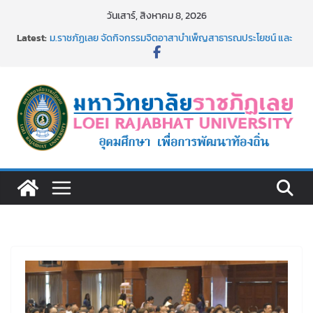
Skip
วันเสาร์, สิงหาคม 8, 2026
to
Latest:
ม.ราชภัฏเลย จัดกิจกรรมจิตอาสาบำเพ็ญสาธารณประโยชน์ และ
content
บำเพ็ญสาธารณกุศล 69
รายชื่อผู้ผ่านการสอบแข่งขันเพื่อเป็นลูกจ้างชั่วคราว (รายวัน)
สังกัดมหาวิทยาลัยราชภัฏเลย ด้วยเงินนอกงบประมาณ ประเภท
เงินรายได้
ม.ราชภัฏเลย จัดมหกรรมวิชาการ เปิดบ้าน LRU ครั้งที่ 4 เปิดให้
นักเรียนมัธยมปลายค้นหาสาขาวิชาในฝัน สู่อนาคตที่ใช่
อธิการบดี มรภ.เลย ร่วมประชุมชี้แจงกับคณะอนุกรรมาธิการ
ประจำปีงบประมาณ พ.ศ. 2570
ประกาศผู้ชนะการเสนอราคา จ้างทำปกปริญญาบัตร จำนวน
๑,๙๗๒ ชุด โดยวิธีเฉพาะเจาะจง