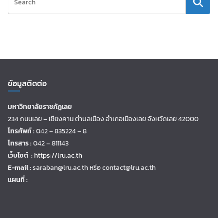
ข้อมูลติดต่อ
มหาวิทยาลัยราชภัฏเลย
234 ถนนเลย – เชียงคาน ตำบลเมือง อำเภอเมืองเลย จังหวัดเลย 42000
โทรศัพท์ :
042 – 835224 – 8
โทรสาร :
042 – 811143
เว็บไซต์ :
https://lru.ac.th
E-mail :
saraban@lru.ac.th
หรือ contact@lru.ac.th
แผนที่ :