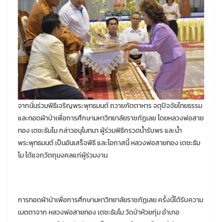
จากนั่นร่วมพิธีเจริญพระพุทธมนต์ ถวายภัตตาหาร จตุปัจจัยไทยธรรม
และทอดผ้าป่าเพื่อการศึกษามหาวิทยาลัยราชภัฏเลย โดยหลวงพ่อสาย
ทอง เตชะธัมโม กล่าวอนุโมทนา ผู้ร่วมพิธีกรวดน้ำรับพร และน้ำ
พระพุทธมนต์ เป็นอันเสร็จพิธี และโอกาสนี้ หลวงพ่อสายทอง เตชะธัม
โม ได้แจกวัตถุมงคลแก่ผู้ร่วมงาน
การทอดผ้าป่าเพื่อการศึกษามหาวิทยาลัยราชภัฏเลย ครั้งนี้ได้รับความ
เมตตาจาก หลวงพ่อสายทอง เตชะธัมโม วัดป่าห้วยกุ่ม อำเภอ