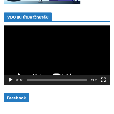
VDO แนะนำมหาวิทยาลัย
ตั
ว
เ
ล่
น
ไ
ฟ
ล์
วิ
00:00
21:11
ดี
โ
Facebook
อ