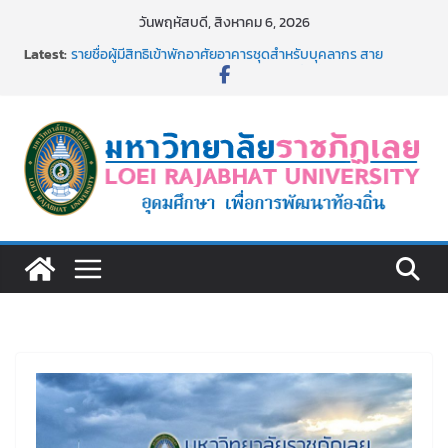
Skip
วันพฤหัสบดี, สิงหาคม 6, 2026
to
Latest:
รายชื่อผู้มีสิทธิเข้าพักอาศัยอาคารชุดสำหรับบุคลากร สาย
content
สนับสนุน สังกัดมหาวิทยาลัยราชภัฏเลย ครั้งที่ 2/2569
ม.ราชภัฏเลย ประชุมคณาจารย์ประจำ ครั้งที่ 1/2569
ประกาศผู้ชนะการเสนอราคา จ้างทำปกปริญญาบัตร จำนวน
๑,๙๗๒ ชุด โดยวิธีเฉพาะเจาะจง
ม.ราชภัฏเลย จัดกิจกรรมจิตอาสาบำเพ็ญสาธารณประโยชน์ และ
บำเพ็ญสาธารณกุศล 69
รายชื่อผู้ผ่านการสอบแข่งขันเพื่อเป็นลูกจ้างชั่วคราว (รายวัน)
สังกัดมหาวิทยาลัยราชภัฏเลย ด้วยเงินนอกงบประมาณ ประเภท
เงินรายได้