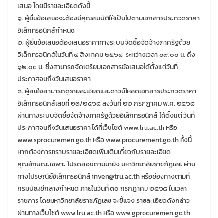
เสนอ โดยมีรายละเอียดดังนี้
๑. ผู้ยื่นข้อเสนอจะต้องมีคุณสมบัติให้เป็นไปตามเอกสารประกวดราคา
อิเล็กทรอนิกส์กำหนด
๒. ผู้ยื่นข้อเสนอต้องเสนอราคาทางระบบจัดซื้อจัดจ้างภาครัฐด้วย
อิเล็กทรอนิกส์ในวันที่ ๔ สิงหาคม ๒๕๖๘ ระหว่างเวลา ๐๙.๐๐ น. ถึง
๑๒.๐๐ น. ซึ่งสามารถจัดเตรียมเอกสารข้อเสนอได้ตั้งแต่วันที่
ประกาศจนถึงวันเสนอราคา
๓. ผู้สนใจสามารถดูรายละเอียดและดาวน์โหลดเอกสารประกวดราคา
อิเล็กทรอนิกส์เลขที่ ๒๓/๒๕๖๘ ลงวันที่ ๒๒ กรกฎาคม พ.ศ. ๒๕๖๘
ผ่านทางระบบจัดซื้อจัดจ้างภาครัฐด้วยอิเล็กทรอนิกส์ ได้ตั้งแต่ วันที่
ประกาศจนถึงวันเสนอราคา ได้ที่เว็บไซต์ www.lru.ac.th หรือ
www.sprocuremen.go.th หรือ www.procurement.go.th ทั้งนี้
หากต้องการทราบรายละเอียดเพิ่มเติมเกี่ยวกับรายละเอียด
คุณลักษณะเฉพาะ โปรดสอบถามมายัง มหาวิทยาลัยราชภัฏเลย ผ่าน
ทางไปรษณีย์อิเล็กทรอนิกส์ inven@tru.ac.th หรือช่องทางตามที่
กรมบัญชีกลางกำหนด ภายในวันที่ ๓๐ กรกฎาคม ๒๕๖๘ ในเวลา
ราชการ โดยมหาวิทยาลัยราชภัฏเลย จะชี้แจง รายละเอียดดังกล่าว
ผ่านทางเว็บไซต์ www.lru.ac.th หรือ www.gprocuremen.go.th