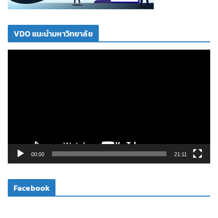
VDO แนะนำมหาวิทยาลัย
ตั
ว
เ
ล่
น
ไ
ฟ
ล์
วิ
00:00
21:11
ดี
โ
Facebook
อ