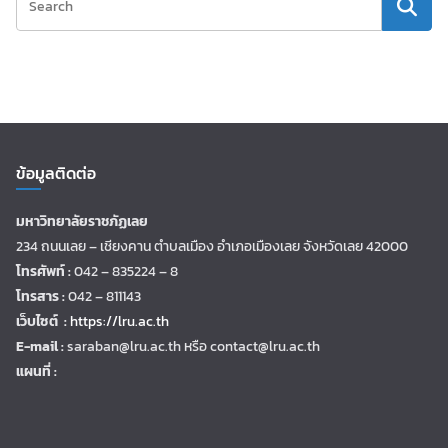
ข้อมูลติดต่อ
มหาวิทยาลัยราชภัฏเลย
234 ถนนเลย – เชียงคาน ตำบลเมือง อำเภอเมืองเลย จังหวัดเลย 42000
โทรศัพท์ :
042 – 835224 – 8
โทรสาร :
042 – 811143
เว็บไซต์ :
https://lru.ac.th
E-mail :
saraban@lru.ac.th
หรือ contact@lru.ac.th
แผนที่ :