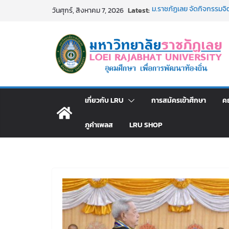
Skip
Latest:
ม.ราชภัฏเลย จัดกิจกรรม
วันศุกร์, สิงหาคม 7, 2026
to
สาธารณกุศล 69
รายชื่อผู้ผ่านการสอบแข่งขัน
content
มหาวิทยาลัยราชภัฏเลย ด้
ม.ราชภัฏเลย จัดมหกรรมวิชาก
มัธยมปลายค้นหาสาขาวิชาในฝ
อธิการบดี มรภ.เลย ร่วมปร
ปีงบประมาณ พ.ศ. 2570
ประกาศผู้ชนะการเสนอราค
เกี่ยวกับ LRU
การสมัครเข้าศึกษา
ค
โดยวิธีเฉพาะเจาะจง
ภูคำเพลส
LRU SHOP