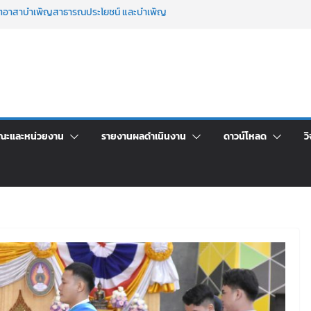
จิตอาสาบำเพ็ญสาธารณประโยชน์ และบำเพ็ญ
เพื่อเป็นลูกจ้างชั่วคราว (รายวัน) สังกัด
วยเงินนอกงบประมาณ ประเภทเงินรายได้
าร เปิดบ้าน LRU ครั้งที่ 4 เปิดให้นักเรียน
ัน สู่อนาคตที่ใช่
ะชุมชี้แจงกับคณะอนุกรรมาธิการ ประจำ
า จ้างทำปกปริญญาบัตร จำนวน ๑,๙๗๒ ชุด
ณะและหน่วยงาน
รายงานผลดำเนินงาน
ดาวน์โหลด
วิ