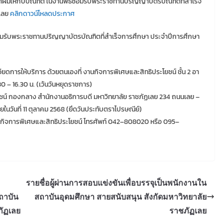
ทำผมให้กับบัณฑิต ในงานพิธีซ้อมรับพระราชทานปริญญาบัตรบัณฑิตที่สำเร็จ
ฏเลย
คลิกดาวน์โหลดประกาศ
ีซ้อมรับพระราชทานปริญญาบัตรบัณฑิตที่สำเร็จการศึกษา ประจำปีการศึกษา
ดการให้บริการ ด้วยตนเองที่ งานกิจการพิเศษและสิทธิประโยชน์ ชั้น 2 อา
0 – 16.30 น. (เว้นวันหยุดราชการ)
โยชน์ กองกลาง สำนักงานอธิการบดี มหาวิทยาลัย ราชภัฏเลย 234 ถนนเลย –
นวันที่ 11 ตุลาคม 2568 (ยึดวันประทับตราไปรษณีย์)
 งานกิจการพิเศษและสิทธิประโยชน์ โทรศัพท์ 042–808020 หรือ 095–
รายชื่อผู้ผ่านการสอบแข่งขันเพื่อบรรจุเป็นพนักงานใน
ถาบัน
สถาบันอุดมศึกษา สายสนับสนุน สังกัดมหาวิทยาลัย
ภัฏเลย
ราชภัฏเลย