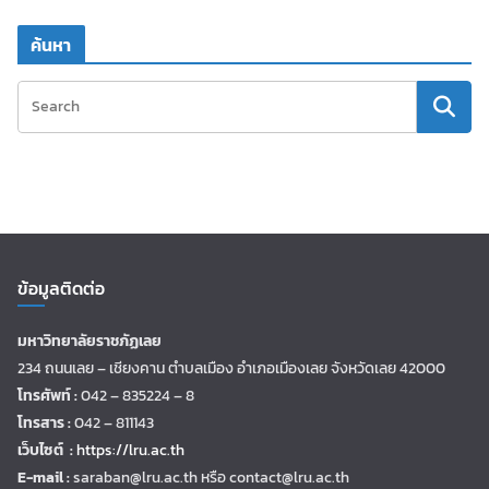
ค้นหา
ข้อมูลติดต่อ
มหาวิทยาลัยราชภัฏเลย
234 ถนนเลย – เชียงคาน ตำบลเมือง อำเภอเมืองเลย จังหวัดเลย 42000
โทรศัพท์ :
042 – 835224 – 8
โทรสาร :
042 – 811143
เว็บไซต์ :
https://lru.ac.th
E-mail :
saraban@lru.ac.th
หรือ contact@lru.ac.th