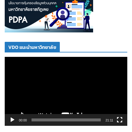
VDO แนะนำมหาวิทยาลัย
ตั
ว
เ
ล่
น
ไ
ฟ
ล์
วิ
00:00
21:11
ดี