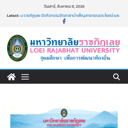
Skip
วันเสาร์, สิงหาคม 8, 2026
to
Latest:
ม.ราชภัฏเลย จัดกิจกรรมจิตอาสาบำเพ็ญสาธารณประโยชน์ และ
content
บำเพ็ญสาธารณกุศล 69
รายชื่อผู้ผ่านการสอบแข่งขันเพื่อเป็นลูกจ้างชั่วคราว (รายวัน)
สังกัดมหาวิทยาลัยราชภัฏเลย ด้วยเงินนอกงบประมาณ ประเภท
เงินรายได้
ม.ราชภัฏเลย จัดมหกรรมวิชาการ เปิดบ้าน LRU ครั้งที่ 4 เปิดให้
นักเรียนมัธยมปลายค้นหาสาขาวิชาในฝัน สู่อนาคตที่ใช่
อธิการบดี มรภ.เลย ร่วมประชุมชี้แจงกับคณะอนุกรรมาธิการ
ประจำปีงบประมาณ พ.ศ. 2570
ประกาศผู้ชนะการเสนอราคา จ้างทำปกปริญญาบัตร จำนวน
๑,๙๗๒ ชุด โดยวิธีเฉพาะเจาะจง