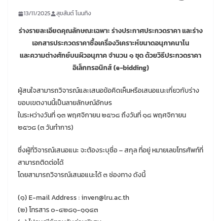
13/11/2025
สุขสันต์ โนนทิง
ร่างรายละเอียดคุณลักษณะเฉพาะ ร่างประกาศประกวดราคา และร่าง
เอกสารประกวดราคาซื้อเครื่องวิเคราะห์ขนาดอนุภาคนาโน
และความต่างศักย์บนผิวอนุภาค จำนวน ๑ ชุด ด้วยวิธีประกวดราคา
อิเล็กทรอนิกส์ (e-bidding)
ผู้สนใจสามารถวิจารณ์และเสนอข้อคิดเห็นหรือเสนอแนะเกี่ยวกับร่าง
ขอบเขตงานนี้เป็นลายลักษณ์อักษร
ในระหว่างวันที่ ๑๓ พฤศจิกายน ๒๕๖๘ ถึงวันที่ ๑๘ พฤศจิกายน
๒๕๖๘ (๓ วันทำการ)
ซึ่งผู้ที่วิจารณ์เสนอแนะ จะต้องระบุชื่อ – สกุล ที่อยู่ หมายเลขโทรศัพท์ที่
สามารถติดต่อได้
โดยสามารถวิจารณ์เสนอแนะได้ ๓ ช่องทาง ดังนี้
(๑) E-mail Address : inven@lru.ac.th
(๒) โทรสาร ๐-๔๒๘๑-๑๑๔๓