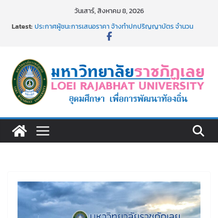
Skip
วันเสาร์, สิงหาคม 8, 2026
to
Latest:
ประกาศผู้ชนะการเสนอราคา จ้างทำปกปริญญาบัตร จำนวน
content
๑,๙๗๒ ชุด โดยวิธีเฉพาะเจาะจง
ม.ราชภัฏเลย จัดกิจกรรมจิตอาสาบำเพ็ญสาธารณประโยชน์ และ
บำเพ็ญสาธารณกุศล 69
รายชื่อผู้ผ่านการสอบแข่งขันเพื่อเป็นลูกจ้างชั่วคราว (รายวัน)
สังกัดมหาวิทยาลัยราชภัฏเลย ด้วยเงินนอกงบประมาณ ประเภท
เงินรายได้
ม.ราชภัฏเลย จัดมหกรรมวิชาการ เปิดบ้าน LRU ครั้งที่ 4 เปิดให้
นักเรียนมัธยมปลายค้นหาสาขาวิชาในฝัน สู่อนาคตที่ใช่
อธิการบดี มรภ.เลย ร่วมประชุมชี้แจงกับคณะอนุกรรมาธิการ
ประจำปีงบประมาณ พ.ศ. 2570