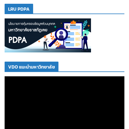
LRU PDPA
VDO แนะนำมหาวิทยาลัย
ตั
ว
เ
ล่
น
ไ
ฟ