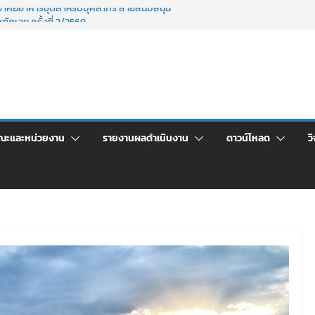
าพักอาศัยอาคารชุดสำหรับบุคลากร สายสนับสนุน
ภัฏเลย ครั้งที่ 2/2569
าจารย์ประจำ ครั้งที่ 1/2569
นอราคา จ้างทำปกปริญญาบัตร จำนวน ๑,๙๗๒ ชุด
กรรมจิตอาสาบำเพ็ญสาธารณประโยชน์ และบำเพ็ญ
ข่งขันเพื่อเป็นลูกจ้างชั่วคราว (รายวัน) สังกัด
ลย ด้วยเงินนอกงบประมาณ ประเภทเงินรายได้
ณะและหน่วยงาน
รายงานผลดำเนินงาน
ดาวน์โหลด
วิ