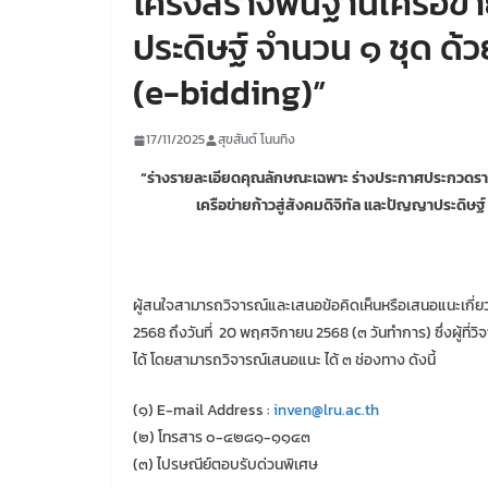
โครงสร้างพื้นฐานเครือข่า
ประดิษฐ์ จำนวน ๑ ชุด ด้ว
(e-bidding)”
17/11/2025
สุขสันต์ โนนทิง
“ร่างรายละเอียดคุณลักษณะเฉพาะ ร่างประกาศประกวดร
เครือข่ายก้าวสู่สังคมดิจิทัล และปัญญาประดิษฐ์
ผู้สนใจสามารถวิจารณ์และเสนอข้อคิดเห็นหรือเสนอแนะเกี่ยว
2568 ถึงวันที่ 20 พฤศจิกายน 2568 (๓ วันทำการ) ซึ่งผู้ที่วิ
ได้ โดยสามารถวิจารณ์เสนอแนะ ได้ ๓ ช่องทาง ดังนี้
(๑) E-mail Address :
inven@lru.ac.th
(๒) โทรสาร ๐-๔๒๘๑-๑๑๔๓
(๓) ไปรษณีย์ตอบรับด่วนพิเศษ