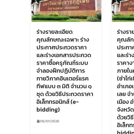
ร่างรายละเอียด
ร่างรา
คุณลักษณะเฉพาะ ร่าง
คุณลัก
ประกาศประกวดราคา
ประกา
และร่างเอกสารประกวด
และร่
ราคาซื้อครุภัณฑ์ระบบ
ราคาง
จำลองฝึกปฏิบัติการ
ภายในศ
กายวิภาคอินเตอร์แรค
(ซำไก่เ
ทีฟแบบ ๓ มิติ จำนวน ๑
อำเภอเ
ชุด ด้วยวิธีประกวดราคา
เลย จำ
อิเล็กทรอนิกส์ (e-
เมือง 
bidding)
จังหวั
ด้วยวิ
06/01/2026
อิเล็กท
biddi