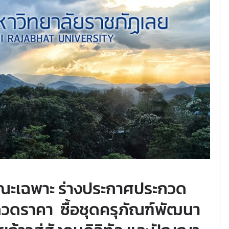
ษณะเฉพาะ ร่างประกาศประกวด
วดราคา ซื้อชุดครุภัณฑ์พัฒนา