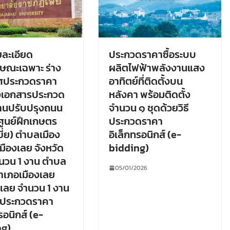
ยละเอียด
ประกวดราคาซื้อระบบ
ษณะเฉพาะ ร่าง
ผลิตไฟฟ้าพลังงานแสง
ศประกวดราคา
อาทิตย์ที่ติดตั้งบน
างเอกสารประกวด
หลังคา พร้อมติดตั้ง
านปรับปรุงถนน
จำนวน ๑ ชุดด้วยวิธี
ูนย์ฝึกเกษตร
ประกวดราคา
ขี่ย) ตำบลเมือง
อิเล็กทรอนิกส์ (e-
มืองเลย จังหวัด
bidding)
นวน 1 งาน ตำบล
05/01/2026
อำเภอเมืองเลย
ดเลย จำนวน 1 งาน
ธีประกวดราคา
รอนิกส์ (e-
ng)