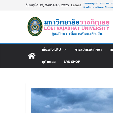
Skip
Latest:
รายชื่อผู้มีสิทธิเข้
วันพฤหัสบดี, สิงหาคม 6, 2026
to
สังกัดมหาวิทยาลัยราช
ม.ราชภัฏเลย ประชุมคณ
content
ประกาศผู้ชนะการเส
โดยวิธีเฉพาะเจาะจง
ม.ราชภัฏเลย จัดกิจ
สาธารณกุศล 69
รายชื่อผู้ผ่านการสอบแ
มหาวิทยาลัยราชภัฏเ
เกี่ยวกับ LRU
การสมัครเข้าศึกษา
ค
ภูคำเพลส
LRU SHOP