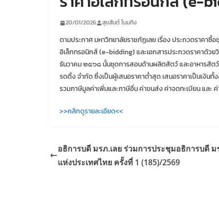
ราคาอิเล็กทรอนิกส์ (e-b
20/01/2026
สุขสันต์ โนนทิง
ตามประกาศ มหาวิทยาลัยราชภัฏเลย เรื่อง ประกวดราคาซื้อช
อิเล็กทรอนิกส์ (e-bidding) และเอกสารประกวดราคาด้วยวิธ
ธันวาคม ๒๕๖๘ นั้นชุดการสอนด้านผลิตสัตว์ และอาหารสัตว์ จ
รดดิ้ง จำกัด ซึ่งเป็นผู้เสนอราคาต่ำสุด เสนอราคาเป็นเงิน
รวมภาษีมูลค่าเพิ่มและภาษีอื่น ค่าขนส่ง ค่าจดทะเบียน และ ค่าใ
>>คลิกดูรายละเอียด<<
อธิการบดี มรภ.เลย ร่วมการประชุมอธิการบดี ม
แห่งประเทศไทย ครั้งที่ 1 (185)/2569