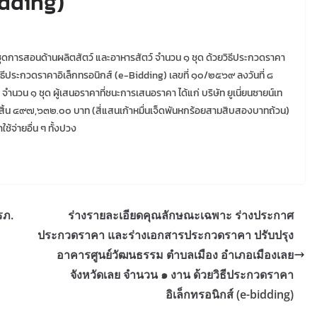
idding)
ุดการสอนด้านผลิตสัตว์ และอาหารสัตว์ จำนวน ๑ ชุด ด้วยวิธีประกวดราคา
ีประกวดราคาอิเล็กทรอนิกส์ (e-Bidding) เลขที่ ๑๐/๒๕๖๙ ลงวันที่ ๘
ำนวน ๑ ชุด ผู้เสนอราคาที่ชนะการเสนอราคา ได้แก่ บริษัท ยูเนี่ยนซายน์เท
ทั้งสิ้น ๔๙๗,๖๓๒.๐๐ บาท (สี่แสนเก้าหมื่นเจ็ดพันหกร้อยสามสิบสองบาทถ้วน)
ช้จ่ายอื่น ๆ ทั้งปวง
รภ.
ร่างรายละเอียดคุณลักษณะเฉพาะ ร่างประกาศ
ประกวดราคา และร่างเอกสารประกวดราคา ปรับปรุง
อาคารศูนย์วัฒนธรรม ตำบลเมือง อำเภอเมืองเลย
จังหวัดเลย จำนวน ๑ งาน ด้วยวิธีประกวดราคา
อิเล็กทรอนิกส์ (e-bidding)