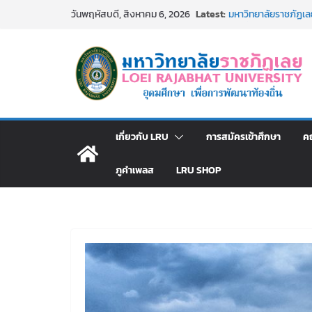
Skip
Latest:
รายชื่อผู้ผ่านการสอบแ
วันพฤหัสบดี, สิงหาคม 6, 2026
to
มหาวิทยาลัยราชภัฏเ
รายชื่อผู้มีสิทธิเข้
content
สังกัดมหาวิทยาลัยราช
ม.ราชภัฏเลย ประชุมคณ
ประกาศผู้ชนะการเส
โดยวิธีเฉพาะเจาะจง
ม.ราชภัฏเลย จัดกิจ
สาธารณกุศล 69
เกี่ยวกับ LRU
การสมัครเข้าศึกษา
ค
ภูคำเพลส
LRU SHOP