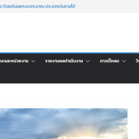
ข่งขันเพื่อเป็นลูกจ้างชั่วคราว (รายวัน) สังกัด
ลย ด้วยเงินนอกงบประมาณ ประเภทเงินรายได้
าพักอาศัยอาคารชุดสำหรับบุคลากร สายสนับสนุน
ภัฏเลย ครั้งที่ 2/2569
าจารย์ประจำ ครั้งที่ 1/2569
นอราคา จ้างทำปกปริญญาบัตร จำนวน ๑,๙๗๒ ชุด
กรรมจิตอาสาบำเพ็ญสาธารณประโยชน์ และบำเพ็ญ
ณะและหน่วยงาน
รายงานผลดำเนินงาน
ดาวน์โหลด
วิ