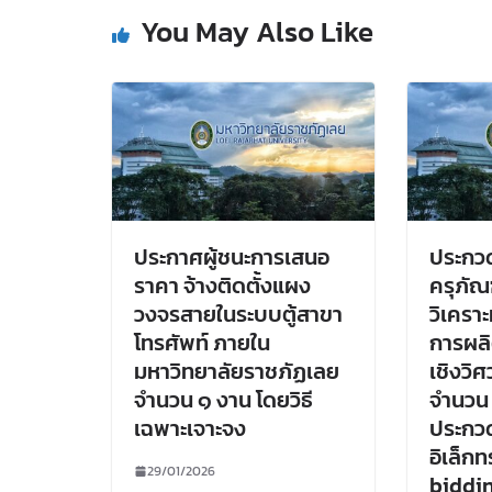
You May Also Like
ประกาศผู้ชนะการเสนอ
ประกวด
ราคา จ้างติดตั้งแผง
ครุภัณ
วงจรสายในระบบตู้สาขา
วิเครา
โทรศัพท์ ภายใน
การผลิ
มหาวิทยาลัยราชภัฏเลย
เชิงวิศ
จำนวน ๑ งาน โดยวิธี
จำนวน ๑
เฉพาะเจาะจง
ประกว
อิเล็กท
29/01/2026
biddi