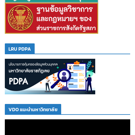
LRU PDPA
VDO แนะนำมหาวิทยาลัย
ตั
ว