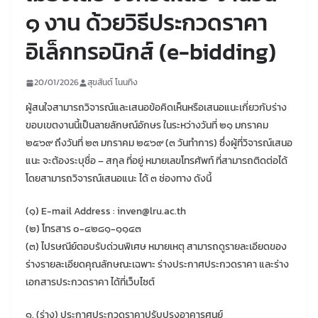
๑ งาน ด้วยวิธีประกวดราคา
อิเล็กทรอนิกส์ (e-bidding)
20/01/2026
สุขสันต์ โนนทิง
ผู้สนใจสามารถวิจารณ์และเสนอข้อคิดเห็นหรือเสนอแนะเกี่ยวกับร่าง
ขอบเขตงานนี้เป็นลายลักษณ์อักษร ในระหว่างวันที่ ๒๑ มกราคม
๒๕๖๙ ถึงวันที่ ๒๓ มกราคม ๒๕๖๙ (๓ วันทำการ) ซึ่งผู้ที่วิจารณ์เสนอ
แนะ จะต้องระบุชื่อ – สกุล ที่อยู่ หมายเลขโทรศัพท์ ที่สามารถติดต่อได้
โดยสามารถวิจารณ์เสนอแนะ ได้ ๓ ช่องทาง ดังนี้
(๑) E-mail Address : inven@lru.ac.th
(๒) โทรสาร ๐-๔๒๘๑-๑๑๔๓
(๓) ไปรษณีย์ตอบรับด่วนพิเศษ หมายเหตุ สามารถดูรายละเอียดของ
ร่างรายละเอียดคุณลักษณะเฉพาะ ร่างประกาศประกวดราคา และร่าง
เอกสารประกวดราคา ได้ที่เว็บไซต์
๑. (ร่าง) ประกาศประกวดราคาปรับปรุงอาคารศูนย์