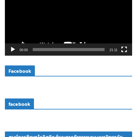
เ
ล่
น
ไ
ฟ
ล์
วิ
00:00
21:11
ดี
โ
Facebook
อ
facebook