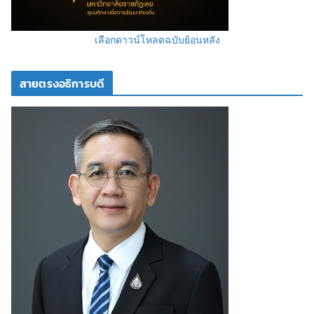
เลือกดาวน์โหลดฉบับย้อนหลัง
สายตรงอธิการบดี