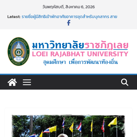
Skip
วันพฤหัสบดี, สิงหาคม 6, 2026
to
Latest:
รายชื่อผู้มีสิทธิเข้าพักอาศัยอาคารชุดสำหรับบุคลากร สาย
content
สนับสนุน สังกัดมหาวิทยาลัยราชภัฏเลย ครั้งที่ 2/2569
ม.ราชภัฏเลย ประชุมคณาจารย์ประจำ ครั้งที่ 1/2569
ประกาศผู้ชนะการเสนอราคา จ้างทำปกปริญญาบัตร จำนวน
๑,๙๗๒ ชุด โดยวิธีเฉพาะเจาะจง
ม.ราชภัฏเลย จัดกิจกรรมจิตอาสาบำเพ็ญสาธารณประโยชน์ และ
บำเพ็ญสาธารณกุศล 69
รายชื่อผู้ผ่านการสอบแข่งขันเพื่อเป็นลูกจ้างชั่วคราว (รายวัน)
สังกัดมหาวิทยาลัยราชภัฏเลย ด้วยเงินนอกงบประมาณ ประเภท
เงินรายได้