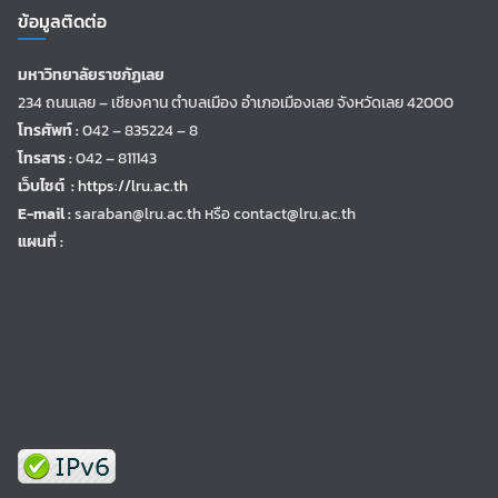
ข้อมูลติดต่อ
มหาวิทยาลัยราชภัฏเลย
234 ถนนเลย – เชียงคาน ตำบลเมือง อำเภอเมืองเลย จังหวัดเลย 42000
โทรศัพท์ :
042 – 835224 – 8
โทรสาร :
042 – 811143
เว็บไซต์ :
https://lru.ac.th
E-mail :
saraban@lru.ac.th
หรือ contact@lru.ac.th
แผนที่ :