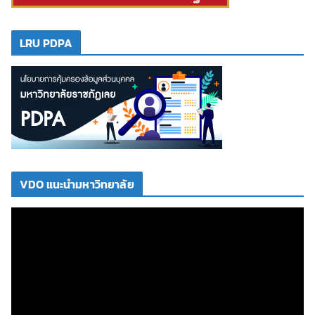
LRU PDPA
VDO แนะนำมหาวิทยาลัย
ตั
ว
เ
ล่
น
ไ