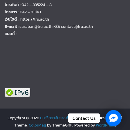
โทรศัพท์ :
042 – 835224 – 8
โทรสาร :
042 – 811143
เว็บไซต์ :
https://lru.ac.th
E-mail :
saraban@lru.ac.th
หรือ contact@lru.ac.th
แผนที่ :
Facebo
Contact Us
Copyright © 2026
มหาวิทยาลัยราชภัฏเลย | LRU
. All rights reserved.
Theme:
ColorMag
by ThemeGrill. Powered by
WordPress
.