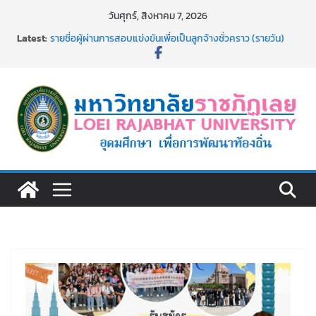
Skip
วันศุกร์, สิงหาคม 7, 2026
to
Latest:
รายชื่อผู้ผ่านการสอบแข่งขันเพื่อเป็นลูกจ้างชั่วคราว (รายวัน)
content
สังกัดมหาวิทยาลัยราชภัฏเลย ด้วยเงินนอกงบประมาณ ประเภท
เงินรายได้
รายชื่อผู้มีสิทธิเข้าพักอาศัยอาคารชุดสำหรับบุคลากร สาย
สนับสนุน สังกัดมหาวิทยาลัยราชภัฏเลย ครั้งที่ 2/2569
อธิการบดี มรภ.เลย ร่วมประชุมชี้แจงกับคณะอนุกรรมาธิการ
ประจำปีงบประมาณ พ.ศ. 2570
ประกาศผู้ชนะการเสนอราคา จ้างทำปกปริญญาบัตร จำนวน
๑,๙๗๒ ชุด โดยวิธีเฉพาะเจาะจง
ม.ราชภัฏเลย จัดกิจกรรมจิตอาสาบำเพ็ญสาธารณประโยชน์ และ
บำเพ็ญสาธารณกุศล 69