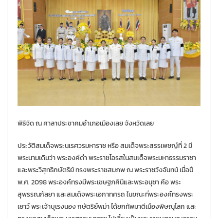
พิธีจัด ณ ศาลาประชาคมอำเภอเมืองเลย จังหวัดเลย
ประวัติสมเด็จพระนเรศวรมหาราช หรือ สมเด็จพระสรรเพชญ์ที่ 2 มี
พระนามเดิมว่า พระองค์ดำ พระราชโอรสในสมเด็จพระมหาธรรมราชา
และพระวิสุทธิกษัตริย์ ทรงพระราชสมภพ ณ พระราชวังจันทน์ เมื่อปี
พ.ศ. 2098 พระองค์ทรงมีพระเชษฐภคินีและพระอนุชา คือ พระ
สุพรรณกัลยา และสมเด็จพระเอกาทศรถ ในขณะที่พระองค์ทรงพระ
เยาว์ พระเจ้าบุเรงนอง กษัตริย์พม่า ได้ยกทัพมาตีเมืองพิษณุโลก และ