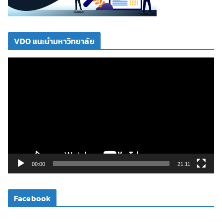
VDO แนะนำมหาวิทยาลัย
ตั
ว
เ
ล่
น
ไ
ฟ
ล์
วิ
00:00
21:11
ดี
โ
Facebook
อ