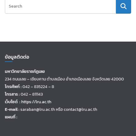
ข้อมูลติดต่อ
มหาวิทยาลัยราชภัฏเลย
234 ถนนเลย – เชียงคาน ตำบลเมือง อำเภอเมืองเลย จังหวัดเลย 42000
โทรศัพท์ :
042 – 835224 – 8
โทรสาร :
042 – 811143
เว็บไซต์ :
https://lru.ac.th
E-mail :
saraban@lru.ac.th
หรือ contact@lru.ac.th
แผนที่ :