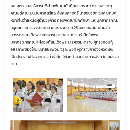
คชโคตร รองอธิการบดีฝ่ายพัฒนานักศึกษา ดร.เยาวภา กองเกตุ
คณบดีคณะมนุษยศาสตร์และสังคมศาสตร์ นายชัยวิชิต ฉิมลี ปฏิบัติ
หน้าที่ในตำแหน่งผู้อำนวยการ กองพัฒนานักศึกษา และบุคลากรคณะ
มนุษยศาสตร์และสังคมศาสตร์ ร่วมงาน 25 เมษายน วันคล้ายวัน
สวรรคตสมเด็จพระนเรศวรมหาราช และร่วมรำลึกในพระ
มหากรุณาธิคุณ แห่งองค์สมเด็จพระนเรศวรมหาราช ผู้ทรงกอบกู้
อิสรภาพของไทย มีนายชัยพจน์ จรูญพงศ์ ผู้ว่าราชการจังหวัดเลย
เป็นประธานพิธีและกล่าวคำรำลึก มีหัวหน้าส่วนราชการจังหวัดเลยร่วม
งาน