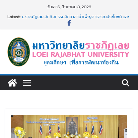
Skip
วันเสาร์, สิงหาคม 8, 2026
to
Latest:
ม.ราชภัฏเลย จัดกิจกรรมจิตอาสาบำเพ็ญสาธารณประโยชน์ และ
content
บำเพ็ญสาธารณกุศล 69
รายชื่อผู้ผ่านการสอบแข่งขันเพื่อเป็นลูกจ้างชั่วคราว (รายวัน)
สังกัดมหาวิทยาลัยราชภัฏเลย ด้วยเงินนอกงบประมาณ ประเภท
เงินรายได้
ม.ราชภัฏเลย จัดมหกรรมวิชาการ เปิดบ้าน LRU ครั้งที่ 4 เปิดให้
นักเรียนมัธยมปลายค้นหาสาขาวิชาในฝัน สู่อนาคตที่ใช่
อธิการบดี มรภ.เลย ร่วมประชุมชี้แจงกับคณะอนุกรรมาธิการ
ประจำปีงบประมาณ พ.ศ. 2570
ประกาศผู้ชนะการเสนอราคา จ้างทำปกปริญญาบัตร จำนวน
๑,๙๗๒ ชุด โดยวิธีเฉพาะเจาะจง