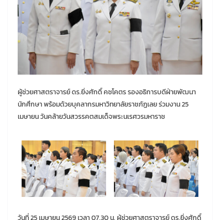
ผู้ช่วยศาสตราจารย์ ดร.ยิ่งศักดิ์ คชโคตร รองอธิการบดีฝ่ายพัฒนา
นักศึกษา พร้อมด้วยบุคลากรมหาวิทยาลัยราชภัฏเลย ร่วมงาน 25
เมษายน วันคล้ายวันสวรรคตสมเด็จพระนเรศวรมหาราช
วันที่ 25 เมษายน 2569 เวลา 07.30 น. ผู้ช่วยศาสตราจารย์ ดร.ยิ่งศักดิ์