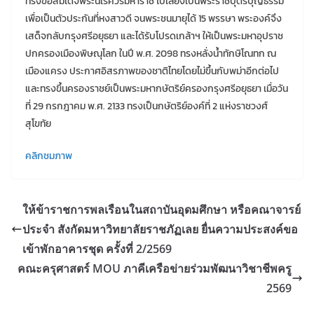
ทรงขอสมเด็จพระนเรศวรมหาราช ไปเลี้ยงเป็นพระราชบุตรบุญธรรม
เพื่อเป็นตัวประกันที่หงสาวดี จนพระชนมายุได้ 15 พรรษา พระองค์จึง
เสด็จกลับกรุงศรีอยุธยา และได้รับโปรดเกล้าฯ ให้เป็นพระมหาอุปราช
ปกครองเมืองพิษณุโลก ในปี พ.ศ. 2098 ทรงหลั่งน้ำทักษิโณทก ณ
เมืองแครง ประกาศอิสรภาพของชาติไทยโดยไม่ขึ้นกับพม่าอีกต่อไป
และทรงขึ้นครองราชย์เป็นพระมหากษัตริย์ครองกรุงศรีอยุธยา เมื่อวัน
ที่ 29 กรกฎาคม พ.ศ. 2133 ทรงเป็นกษัตริย์องค์ที่ 2 แห่งราชวงศ์
สุโขทัย
คลิกชมภาพ
ให้ข้าราชการพลเรือนในสถาบันอุดมศึกษา หรือคณาจารย์
ประจำ สังกัดมหาวิทยาลัยราชภัฏเลย ยื่นความประสงค์ขอ
เข้าพักอาคารชุด ครั้งที่ 2/2569
คณะครุศาสตร์ MOU ภาคีเครือข่ายร่วมพัฒนาวิชาชีพครู
2569