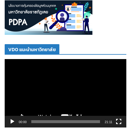
VDO แนะนำมหาวิทยาลัย
ตั
ว
เ
ล่
น
ไ
ฟ
ล์
วิ
00:00
21:11
ดี