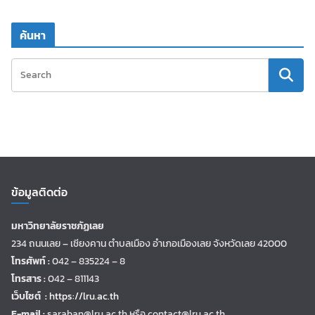
ค้นหา
ข้อมูลติดต่อ
มหาวิทยาลัยราชภัฏเลย
234 ถนนเลย – เชียงคาน ตำบลเมือง อำเภอเมืองเลย จังหวัดเลย 42000
โทรศัพท์ :
042 – 835224 – 8
โทรสาร :
042 – 811143
เว็บไซต์ :
https://lru.ac.th
E-mail :
saraban@lru.ac.th
หรือ contact@lru.ac.th