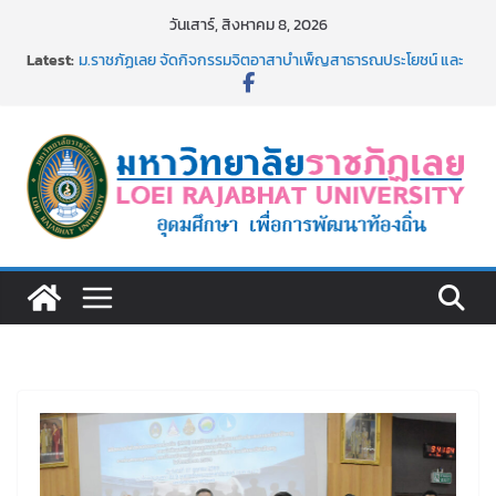
Skip
วันเสาร์, สิงหาคม 8, 2026
to
Latest:
ม.ราชภัฏเลย จัดกิจกรรมจิตอาสาบำเพ็ญสาธารณประโยชน์ และ
content
บำเพ็ญสาธารณกุศล 69
รายชื่อผู้ผ่านการสอบแข่งขันเพื่อเป็นลูกจ้างชั่วคราว (รายวัน)
สังกัดมหาวิทยาลัยราชภัฏเลย ด้วยเงินนอกงบประมาณ ประเภท
เงินรายได้
ม.ราชภัฏเลย จัดมหกรรมวิชาการ เปิดบ้าน LRU ครั้งที่ 4 เปิดให้
นักเรียนมัธยมปลายค้นหาสาขาวิชาในฝัน สู่อนาคตที่ใช่
อธิการบดี มรภ.เลย ร่วมประชุมชี้แจงกับคณะอนุกรรมาธิการ
ประจำปีงบประมาณ พ.ศ. 2570
ประกาศผู้ชนะการเสนอราคา จ้างทำปกปริญญาบัตร จำนวน
๑,๙๗๒ ชุด โดยวิธีเฉพาะเจาะจง