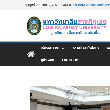
Skip
Latest:
รายชื่อผู้มีสิทธิเข้าพักอ
วันศุกร์, สิงหาคม 7, 2026
to
สังกัดมหาวิทยาลัยราชภัฏเลย
ม.ราชภัฏเลย ประชุมคณาจารย
content
ประกาศผู้ชนะการเสนอราค
โดยวิธีเฉพาะเจาะจง
ม.ราชภัฏเลย จัดกิจกรรม
สาธารณกุศล 69
รายชื่อผู้ผ่านการสอบแข่งขัน
มหาวิทยาลัยราชภัฏเลย ด้
เกี่ยวกับ LRU
การสมัครเข้าศึกษา
ค
ภูคำเพลส
LRU SHOP