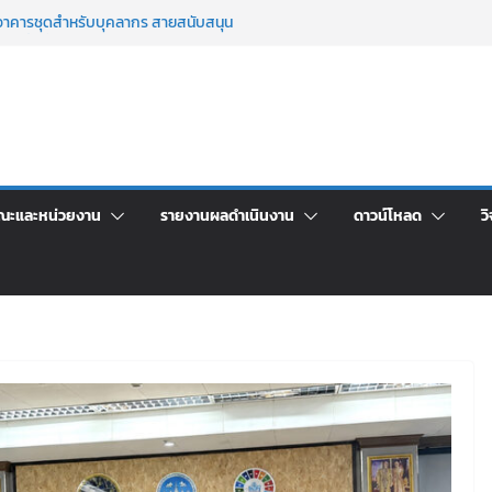
าศัยอาคารชุดสำหรับบุคลากร สายสนับสนุน
 ครั้งที่ 2/2569
์ประจำ ครั้งที่ 1/2569
า จ้างทำปกปริญญาบัตร จำนวน ๑,๙๗๒ ชุด
จิตอาสาบำเพ็ญสาธารณประโยชน์ และบำเพ็ญ
เพื่อเป็นลูกจ้างชั่วคราว (รายวัน) สังกัด
วยเงินนอกงบประมาณ ประเภทเงินรายได้
ณะและหน่วยงาน
รายงานผลดำเนินงาน
ดาวน์โหลด
วิ