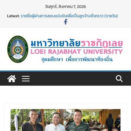
Skip
วันศุกร์, สิงหาคม 7, 2026
to
Latest:
รายชื่อผู้ผ่านการสอบแข่งขันเพื่อเป็นลูกจ้างชั่วคราว (รายวัน)
content
สังกัดมหาวิทยาลัยราชภัฏเลย ด้วยเงินนอกงบประมาณ ประเภท
เงินรายได้
รายชื่อผู้มีสิทธิเข้าพักอาศัยอาคารชุดสำหรับบุคลากร สาย
สนับสนุน สังกัดมหาวิทยาลัยราชภัฏเลย ครั้งที่ 2/2569
ม.ราชภัฏเลย ประชุมคณาจารย์ประจำ ครั้งที่ 1/2569
ประกาศผู้ชนะการเสนอราคา จ้างทำปกปริญญาบัตร จำนวน
๑,๙๗๒ ชุด โดยวิธีเฉพาะเจาะจง
ม.ราชภัฏเลย จัดกิจกรรมจิตอาสาบำเพ็ญสาธารณประโยชน์ และ
บำเพ็ญสาธารณกุศล 69