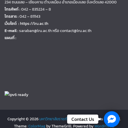
234 ถนนเลย – เชียงคาน ตำบลเมือง อำเภอเมืองเลย จังหวัดเลย 42000
โทรศัพท์ :
042 – 835224 – 8
โทรสาร :
042 – 811143
เว็บไซต์ :
https://lru.ac.th
E-mail :
saraban@lru.ac.th
หรือ contact@lru.ac.th
แผนที่ :
Facebo
Contact Us
Copyright © 2026
มหาวิทยาลัยราชภัฏเลย | LRU
. All rights reserved.
Theme:
ColorMag
by ThemeGrill. Powered by
WordPress
.