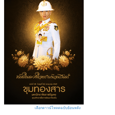
เลือกดาวน์โหลดฉบับย้อนหลัง