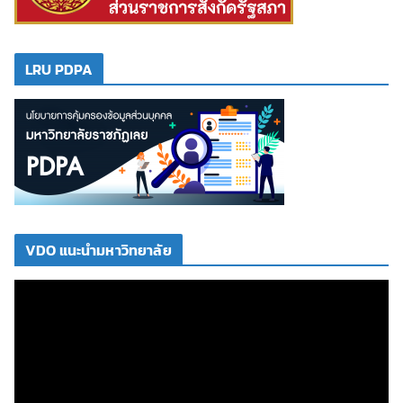
LRU PDPA
VDO แนะนำมหาวิทยาลัย
ตั
ว
เ
ล่
น
ไ