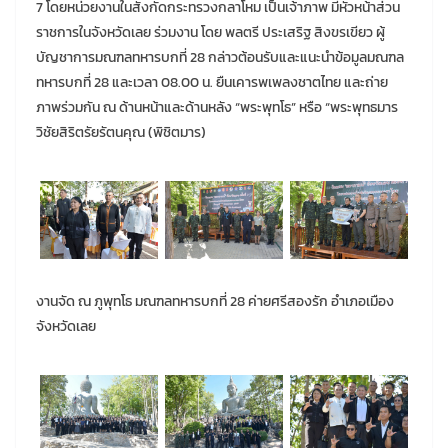
7 โดยหน่วยงานในสังกัดกระทรวงกลาโหม เป็นเจ้าภาพ มีหัวหน้าส่วน
ราชการในจังหวัดเลย ร่วมงาน โดย พลตรี ประเสริฐ สิงขรเขียว ผู้
บัญชาการมณฑลทหารบกที่ 28 กล่าวต้อนรับและแนะนำข้อมูลมณฑล
ทหารบกที่ 28 และเวลา 08.00 น. ยืนเคารพเพลงชาตไทย และถ่าย
ภาพร่วมกัน ณ ด้านหน้าและด้านหลัง “พระพุทโธ” หรือ “พระพุทธมาร
วิชัยสิริตรัยรัตนคุณ (พิชิตมาร)
งานจัด ณ ภูพุทโธ มณฑลทหารบกที่ 28 ค่ายศรีสองรัก อำเภอเมือง
จังหวัดเลย