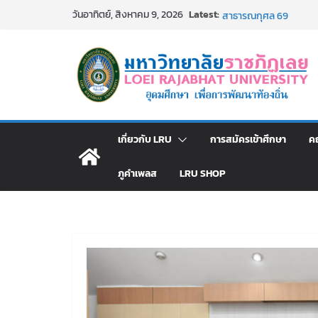
Skip
Latest:
ม.ราชภัฏเลย จัดกิจกร
วันอาทิตย์, สิงหาคม 9, 2026
to
สาธารณกุศล 69
รายชื่อผู้ผ่านการสอบแข่ง
content
มหาวิทยาลัยราชภัฏเลย 
ม.ราชภัฏเลย จัดมหกรรมวิ
มัธยมปลายค้นหาสาขาวิชาใ
อธิการบดี มรภ.เลย ร่ว
ปีงบประมาณ พ.ศ. 2570
ประกาศผู้ชนะการเสนอ
เกี่ยวกับ LRU
การสมัครเข้าศึกษา
ค
โดยวิธีเฉพาะเจาะจง
ภูคำเพลส
LRU SHOP