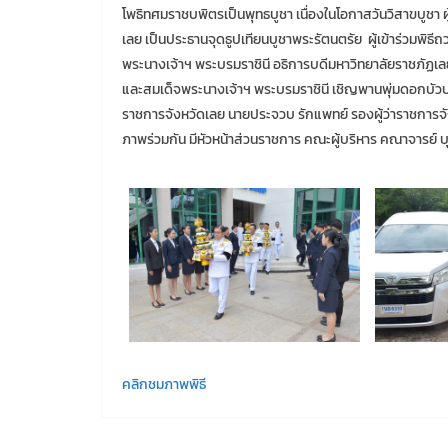
โพธิทศมราชบพิตรเป็นพุทธบูชา เนื่องในโอกาสวันวิสาขบูชา
เลย เป็นประธานจุดธูปเทียนบูชาพระรัตนตรัย ผู้เข้าร่วมพ
พระนางเจ้าฯ พระบรมราชินี อธิการบดีมหาวิทยาลัยราชภัฏเ
และสมเด็จพระนางเจ้าฯ พระบรมราชินี เชิญพานพุ่มดอกบัวประ
ราชการจังหวัดเลย นายประจวบ รักแพทย์ รองผู้ว่าราชการจ
ภาพร่วมกัน มีหัวหน้าส่วนราชการ คณะผู้บริหาร คณาจารย์ บ
คลิกชมภาพพิธี