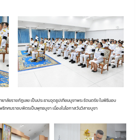
ยาลัยราชภัฏเลย เป็นประธานจุดธูปเทียนบูชาพระรัตนตรัย ในพิธีมอบ
ิทศมราชบพิตรเป็นพุทธบูชา เนื่องในโอกาสวันวิสาขบูชา