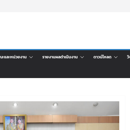
รมจิตอาสาบำเพ็ญสาธารณประโยชน์ และบำเพ็ญ
ขันเพื่อเป็นลูกจ้างชั่วคราว (รายวัน) สังกัด
ด้วยเงินนอกงบประมาณ ประเภทเงินรายได้
ชาการ เปิดบ้าน LRU ครั้งที่ 4 เปิดให้นักเรียน
นฝัน สู่อนาคตที่ใช่
มประชุมชี้แจงกับคณะอนุกรรมาธิการ ประจำ
ราคา จ้างทำปกปริญญาบัตร จำนวน ๑,๙๗๒ ชุด
ณะและหน่วยงาน
รายงานผลดำเนินงาน
ดาวน์โหลด
วิ