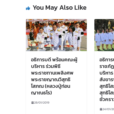
You May Also Like
อธิการบดี พร้อมคณะผู้
อธิการ
บริหาร ร่วมพิธี
ราชภัฏ
พระราชทานเพลิงศพ
บริหาร 
พระราชญาณวิสุทธิ
สังขา
โสภณ (หลวงปู่ท่อน
สุทธิโ
ญาณธโร)
สุทธิโ
ชั่วครา
28/01/2019
24/01/2