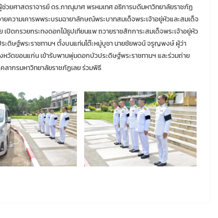
 ผู้ช่วยศาสตราจารย์ ดร.ภาณุมาศ พรหมเทศ อธิการบดีมหาวิทยาลัยราชภัฏ
ิธีถวายความเคารพพระบรมฉายาลักษณ์พระบาทสมเด็จพระเจ้าอยู่หัวและสมเด็จ
ลย เปิดกรวยกระทงดอกไม้ธูปเทียนแพ ถวายราชสักการะสมเด็จพระเจ้าอยู่หัว
ดิษฐ์พระราชทานฯ ตั้งบนแท่นโต๊ะหมู่บูชา นายชัยพจน์ จรูญพงษ์ ผู้ว่า
ังหวัดขอนแก่น เข้ารับพานพุ่มดอกบัวประดิษฐ์พระราชทานฯ และร่วมถ่าย
ุคลากรมหาวิทยาลัยราชภัฏเลย ร่วมพิธี