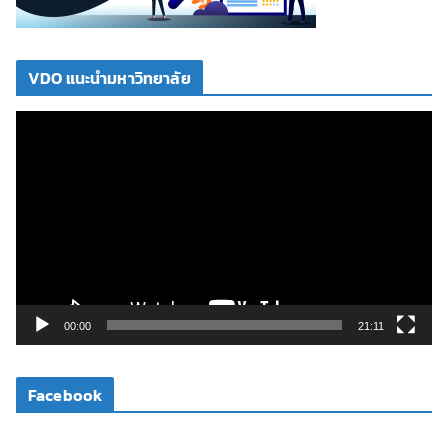
VDO แนะนำมหาวิทยาลัย
ตั
ว
เ
ล่
น
ไ
ฟ
ล์
วิ
00:00
21:11
ดี
โ
Facebook
อ