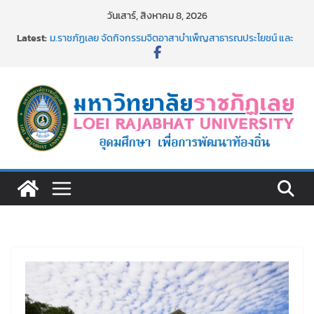
Skip
วันเสาร์, สิงหาคม 8, 2026
to
Latest:
ม.ราชภัฏเลย จัดกิจกรรมจิตอาสาบำเพ็ญสาธารณประโยชน์ และ
content
บำเพ็ญสาธารณกุศล 69
รายชื่อผู้ผ่านการสอบแข่งขันเพื่อเป็นลูกจ้างชั่วคราว (รายวัน)
สังกัดมหาวิทยาลัยราชภัฏเลย ด้วยเงินนอกงบประมาณ ประเภท
เงินรายได้
ม.ราชภัฏเลย จัดมหกรรมวิชาการ เปิดบ้าน LRU ครั้งที่ 4 เปิดให้
นักเรียนมัธยมปลายค้นหาสาขาวิชาในฝัน สู่อนาคตที่ใช่
อธิการบดี มรภ.เลย ร่วมประชุมชี้แจงกับคณะอนุกรรมาธิการ
ประจำปีงบประมาณ พ.ศ. 2570
ประกาศผู้ชนะการเสนอราคา จ้างทำปกปริญญาบัตร จำนวน
๑,๙๗๒ ชุด โดยวิธีเฉพาะเจาะจง