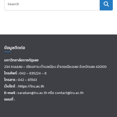
ข้อมูลติดต่อ
มหาวิทยาลัยราชภัฏเลย
234 ถนนเลย – เชียงคาน ตำบลเมือง อำเภอเมืองเลย จังหวัดเลย 42000
โทรศัพท์ :
042 – 835224 – 8
โทรสาร :
042 – 811143
เว็บไซต์ :
https://lru.ac.th
E-mail :
saraban@lru.ac.th
หรือ contact@lru.ac.th
แผนที่ :