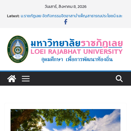
Skip
วันเสาร์, สิงหาคม 8, 2026
to
Latest:
ม.ราชภัฏเลย จัดกิจกรรมจิตอาสาบำเพ็ญสาธารณประโยชน์ และ
content
บำเพ็ญสาธารณกุศล 69
รายชื่อผู้ผ่านการสอบแข่งขันเพื่อเป็นลูกจ้างชั่วคราว (รายวัน)
สังกัดมหาวิทยาลัยราชภัฏเลย ด้วยเงินนอกงบประมาณ ประเภท
เงินรายได้
ม.ราชภัฏเลย จัดมหกรรมวิชาการ เปิดบ้าน LRU ครั้งที่ 4 เปิดให้
นักเรียนมัธยมปลายค้นหาสาขาวิชาในฝัน สู่อนาคตที่ใช่
อธิการบดี มรภ.เลย ร่วมประชุมชี้แจงกับคณะอนุกรรมาธิการ
ประจำปีงบประมาณ พ.ศ. 2570
ประกาศผู้ชนะการเสนอราคา จ้างทำปกปริญญาบัตร จำนวน
๑,๙๗๒ ชุด โดยวิธีเฉพาะเจาะจง