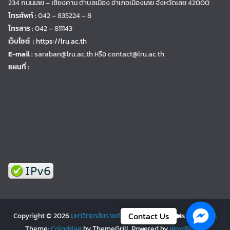
234 ถนนเลย – เชียงคาน ตำบลเมือง อำเภอเมืองเลย จังหวัดเลย 42000
โทรศัพท์ :
042 – 835224 – 8
โทรสาร :
042 – 811143
เว็บไซต์ :
https://lru.ac.th
E-mail :
saraban@lru.ac.th
หรือ contact@lru.ac.th
แผนที่ :
Facebo
Contact Us
Copyright © 2026
มหาวิทยาลัยราชภัฏเลย | LRU
. All rights reserved.
Theme:
ColorMag
by ThemeGrill. Powered by
WordPress
.