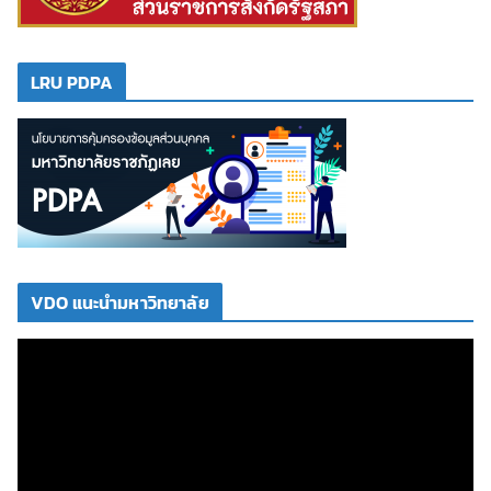
LRU PDPA
VDO แนะนำมหาวิทยาลัย
ตั
ว
เ
ล่
น
ไ