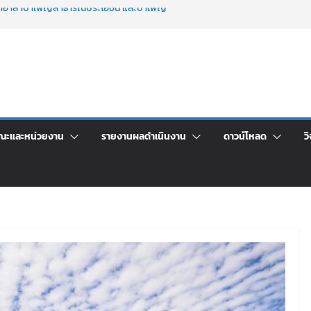
จิตอาสาบำเพ็ญสาธารณประโยชน์ และบำเพ็ญ
เพื่อเป็นลูกจ้างชั่วคราว (รายวัน) สังกัด
วยเงินนอกงบประมาณ ประเภทเงินรายได้
าร เปิดบ้าน LRU ครั้งที่ 4 เปิดให้นักเรียน
ัน สู่อนาคตที่ใช่
ะชุมชี้แจงกับคณะอนุกรรมาธิการ ประจำ
า จ้างทำปกปริญญาบัตร จำนวน ๑,๙๗๒ ชุด
ณะและหน่วยงาน
รายงานผลดำเนินงาน
ดาวน์โหลด
วิ