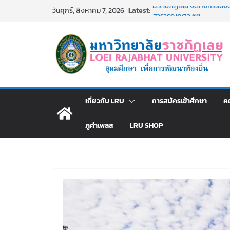
Skip
Latest:
ม.ราชภัฏเลย จัดกิจกรรม
วันศุกร์, สิงหาคม 7, 2026
to
สาธารณกุศล 69
รายชื่อผู้ผ่านการสอบแข่งขัน
content
มหาวิทยาลัยราชภัฏเลย ด้
ม.ราชภัฏเลย จัดมหกรรมวิชาก
มัธยมปลายค้นหาสาขาวิชาในฝ
อธิการบดี มรภ.เลย ร่วมปร
ปีงบประมาณ พ.ศ. 2570
ประกาศผู้ชนะการเสนอราค
เกี่ยวกับ LRU
การสมัครเข้าศึกษา
ค
โดยวิธีเฉพาะเจาะจง
ภูคำเพลส
LRU SHOP