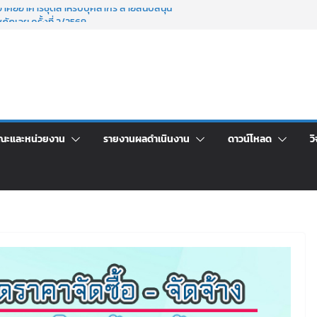
าพักอาศัยอาคารชุดสำหรับบุคลากร สายสนับสนุน
ภัฏเลย ครั้งที่ 2/2569
าจารย์ประจำ ครั้งที่ 1/2569
นอราคา จ้างทำปกปริญญาบัตร จำนวน ๑,๙๗๒ ชุด
กรรมจิตอาสาบำเพ็ญสาธารณประโยชน์ และบำเพ็ญ
ข่งขันเพื่อเป็นลูกจ้างชั่วคราว (รายวัน) สังกัด
ลย ด้วยเงินนอกงบประมาณ ประเภทเงินรายได้
ณะและหน่วยงาน
รายงานผลดำเนินงาน
ดาวน์โหลด
วิ