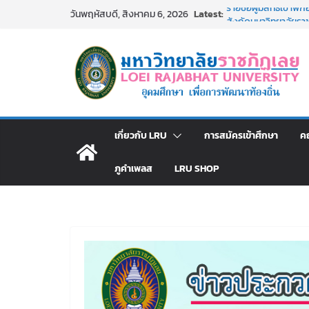
Skip
Latest:
รายชื่อผู้มีสิทธิเข้
วันพฤหัสบดี, สิงหาคม 6, 2026
to
สังกัดมหาวิทยาลัยราช
ม.ราชภัฏเลย ประชุมคณ
content
ประกาศผู้ชนะการเส
โดยวิธีเฉพาะเจาะจง
ม.ราชภัฏเลย จัดกิจ
สาธารณกุศล 69
รายชื่อผู้ผ่านการสอบแ
มหาวิทยาลัยราชภัฏเ
เกี่ยวกับ LRU
การสมัครเข้าศึกษา
ค
ภูคำเพลส
LRU SHOP