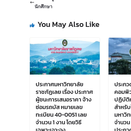
นักศึกษา
You May Also Like
ประกาศมหาวิทยาลัย
ประกวด
ราชภัฏเลย เรื่อง ประกาศ
คอมพิว
ผู้ชนะการเสนอราคา จ้าง
ปฏิบัต
ซ่อมรถบัส หมายเลข
สำหรับ
ทะเบียน 40-0051 เลย
มหาวิท
จำนวน 1 งาน โดยวิธี
จำนวน 1
เฉพาะเจาะจง
ประกว