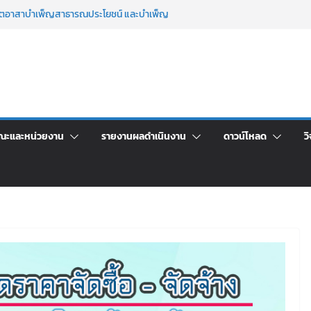
จิตอาสาบำเพ็ญสาธารณประโยชน์ และบำเพ็ญ
นเพื่อเป็นลูกจ้างชั่วคราว (รายวัน) สังกัด
วยเงินนอกงบประมาณ ประเภทเงินรายได้
าร เปิดบ้าน LRU ครั้งที่ 4 เปิดให้นักเรียน
ัน สู่อนาคตที่ใช่
ระชุมชี้แจงกับคณะอนุกรรมาธิการ ประจำ
คา จ้างทำปกปริญญาบัตร จำนวน ๑,๙๗๒ ชุด
ณะและหน่วยงาน
รายงานผลดำเนินงาน
ดาวน์โหลด
วิ