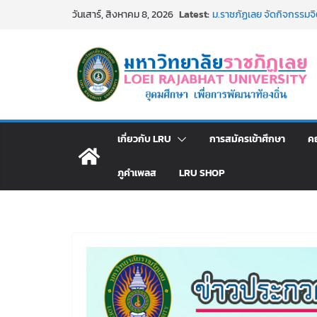
Skip
Latest:
ม.ราชภัฏเลย จัดกิจกรรม
วันเสาร์, สิงหาคม 8, 2026
to
สาธารณกุศล 69
รายชื่อผู้ผ่านการสอบแข่งขั
content
มหาวิทยาลัยราชภัฏเลย ด้
ม.ราชภัฏเลย จัดมหกรรมวิชาก
มัธยมปลายค้นหาสาขาวิชาในฝ
อธิการบดี มรภ.เลย ร่วมป
ปีงบประมาณ พ.ศ. 2570
ประกาศผู้ชนะการเสนอรา
เกี่ยวกับ LRU
การสมัครเข้าศึกษา
ค
โดยวิธีเฉพาะเจาะจง
ภูคำเพลส
LRU SHOP