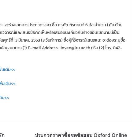
ละร่างเอกสารประกวดราคา ซื้อ ครุภัณฑ์รถยนต์ 6 ล้อ จำนวน 1 คัน ด้วย
ถวิจารณ์และเสนอข้อคิดเห็นหรือเสนอแนะเกี่ยวกับร่างขอบเขตงานนี้เป็น
ุกร์ที่ 13 มีนาคม 2563 (3 วันทำการ) ซึ่งผู้ที่วิจารณ์เสนอแนะ จะต้องระบุชื่อ
ส่งข้อมูลมาทาง (1) E-mail Address : inven@lru.ac.th หรือ (2) โทร. 042-
ิ่มเติม<<
ิ่มเติม<<
ติม<<
ัก
ประกวดราคาซื้อชุดข้อสอบ Oxford Online