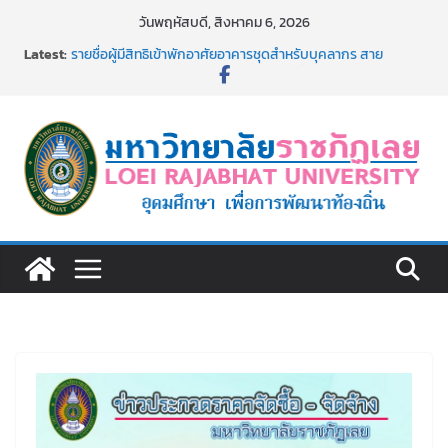
Skip
วันพฤหัสบดี, สิงหาคม 6, 2026
to
Latest:
รายชื่อผู้มีสิทธิเข้าพักอาศัยอาคารชุดสำหรับบุคลากร สาย
content
สนับสนุน สังกัดมหาวิทยาลัยราชภัฏเลย ครั้งที่ 2/2569
ม.ราชภัฏเลย ประชุมคณาจารย์ประจำ ครั้งที่ 1/2569
ประกาศผู้ชนะการเสนอราคา จ้างทำปกปริญญาบัตร จำนวน
๑,๙๗๒ ชุด โดยวิธีเฉพาะเจาะจง
ม.ราชภัฏเลย จัดกิจกรรมจิตอาสาบำเพ็ญสาธารณประโยชน์ และ
บำเพ็ญสาธารณกุศล 69
รายชื่อผู้ผ่านการสอบแข่งขันเพื่อเป็นลูกจ้างชั่วคราว (รายวัน)
สังกัดมหาวิทยาลัยราชภัฏเลย ด้วยเงินนอกงบประมาณ ประเภท
เงินรายได้