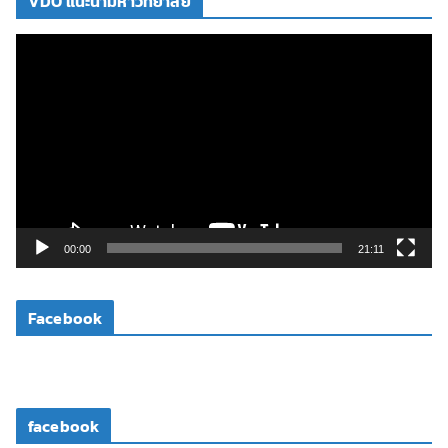
VDO แนะนำมหาวิทยาลัย
ตั
ว
เ
ล่
น
ไ
ฟ
ล์
วิ
00:00
21:11
ดี
โ
Facebook
อ
facebook