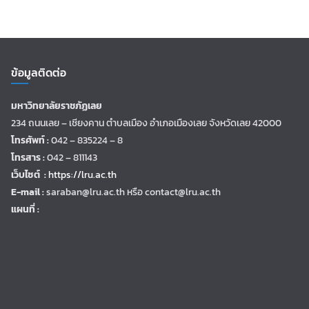
ข้อมูลติดต่อ
มหาวิทยาลัยราชภัฏเลย
234 ถนนเลย – เชียงคาน ตำบลเมือง อำเภอเมืองเลย จังหวัดเลย 42000
โทรศัพท์ :
042 – 835224 – 8
โทรสาร :
042 – 811143
เว็บไซต์ :
https://lru.ac.th
E-mail :
saraban@lru.ac.th
หรือ contact@lru.ac.th
แผนที่ :