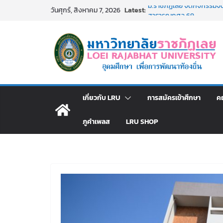
Skip
Latest:
ม.ราชภัฏเลย จัดกิจกรรม
วันศุกร์, สิงหาคม 7, 2026
to
สาธารณกุศล 69
รายชื่อผู้ผ่านการสอบแข่งขัน
content
มหาวิทยาลัยราชภัฏเลย ด้
ม.ราชภัฏเลย จัดมหกรรมวิชาก
มัธยมปลายค้นหาสาขาวิชาในฝ
อธิการบดี มรภ.เลย ร่วมปร
ปีงบประมาณ พ.ศ. 2570
ประกาศผู้ชนะการเสนอราค
เกี่ยวกับ LRU
การสมัครเข้าศึกษา
ค
โดยวิธีเฉพาะเจาะจง
ภูคำเพลส
LRU SHOP