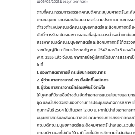
05/02/2021
อรอุมา วงศ์กิตตะ
ตามที่คณะกรรมการสรรหาคณบดีคณะมนุษยศาสตร์และสังคม
คณะมนุษยศาสตร์และสังคมศาสตร์ ตามประกาศคณะกรรมกา
ดำรงตำแหน่งคณบดีคณะมนุษยศาสตร์และสังคมศาสตร์ ลงวัน
บัดนี้ การรับสมัครและการเสนอชื่อผู้สมควรดำรงตำแหน่
สรรหาคณบดีคณะมนุษยศาสตร์และสังคมศาสตร์ ได้ตรวจสอบคุ
ราชบัญญัติมหาวิทยาลัยราชภัฏ พ.ศ. 2547 และข้อ 5 ของข้
พ.ศ. 2555 แล้ว จึงประกาศรายชื่อผู้มีสิทธิได้รับการสรร
ไปนี้
1. รองศาสตราจารย์ ดร.นัยนา อรรจนาทร
2. ผู้ช่วยศาสตราจารย์ ดร.ยิ่งศักดิ์ คชโคตร
3. ผู้ช่วยศาสตราจารย์ศรัณยพัชร์ จิตพิไล
ให้บุคคลที่มีรายชื่อข้างต้น จัดทำเอกสารแนวนโยบายและ
ชุด และนำส่งด้วยตนเองที่งานการประชุมและกิจการสภาฯ ชั้น 
กุมภาพันธ์ 2564 ไม่เกินเวลา 12.00 น. หากไม่นำส่งเอกสาร
มนุษยศาสตร์และสังคมศาสตร์ คณะกรรมการสรรหาคณบดีคณะ
คณบดีคณะมนุษยศาสตร์และสังคมศาสตร์ นำเสนอแนวนโย
คณบดีฯ คนละไม่เกิน 10 นาที โดยไม่มีการซักถาม ในวันอังคารท