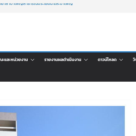
จิตอาสาบำเพ็ญสาธารณประโยชน์ และบำเพ็ญ
เพื่อเป็นลูกจ้างชั่วคราว (รายวัน) สังกัด
วยเงินนอกงบประมาณ ประเภทเงินรายได้
าร เปิดบ้าน LRU ครั้งที่ 4 เปิดให้นักเรียน
ัน สู่อนาคตที่ใช่
ะชุมชี้แจงกับคณะอนุกรรมาธิการ ประจำ
า จ้างทำปกปริญญาบัตร จำนวน ๑,๙๗๒ ชุด
ณะและหน่วยงาน
รายงานผลดำเนินงาน
ดาวน์โหลด
วิ