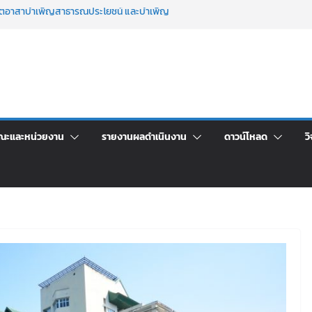
จิตอาสาบำเพ็ญสาธารณประโยชน์ และบำเพ็ญ
นเพื่อเป็นลูกจ้างชั่วคราว (รายวัน) สังกัด
วยเงินนอกงบประมาณ ประเภทเงินรายได้
าร เปิดบ้าน LRU ครั้งที่ 4 เปิดให้นักเรียน
ัน สู่อนาคตที่ใช่
ระชุมชี้แจงกับคณะอนุกรรมาธิการ ประจำ
คา จ้างทำปกปริญญาบัตร จำนวน ๑,๙๗๒ ชุด
ณะและหน่วยงาน
รายงานผลดำเนินงาน
ดาวน์โหลด
วิ