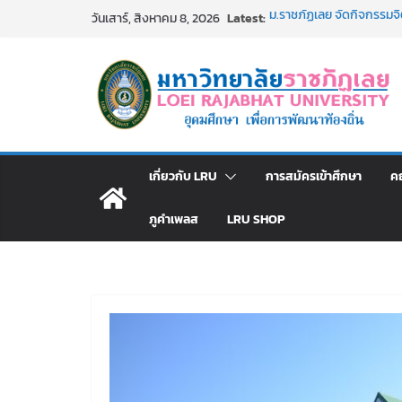
Skip
Latest:
ม.ราชภัฏเลย จัดกิจกรรม
วันเสาร์, สิงหาคม 8, 2026
to
สาธารณกุศล 69
รายชื่อผู้ผ่านการสอบแข่งขั
content
มหาวิทยาลัยราชภัฏเลย ด้
ม.ราชภัฏเลย จัดมหกรรมวิชาก
มัธยมปลายค้นหาสาขาวิชาในฝ
อธิการบดี มรภ.เลย ร่วมป
ปีงบประมาณ พ.ศ. 2570
ประกาศผู้ชนะการเสนอรา
เกี่ยวกับ LRU
การสมัครเข้าศึกษา
ค
โดยวิธีเฉพาะเจาะจง
ภูคำเพลส
LRU SHOP