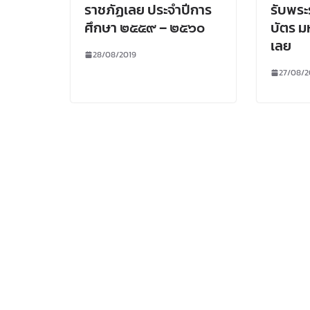
ราชภัฏเลย ประจำปีการ
รับพร
ศึกษา ๒๕๕๙ – ๒๕๖๐
บัตร ม
เลย
28/08/2019
27/08/2